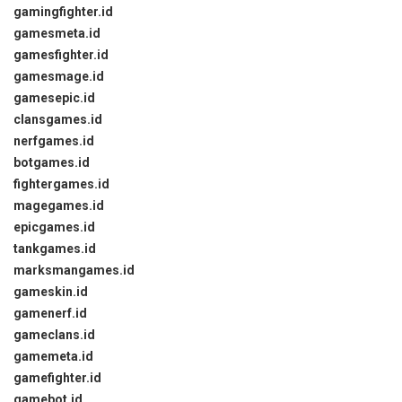
gamingfighter.id
gamesmeta.id
gamesfighter.id
gamesmage.id
gamesepic.id
clansgames.id
nerfgames.id
botgames.id
fightergames.id
magegames.id
epicgames.id
tankgames.id
marksmangames.id
gameskin.id
gamenerf.id
gameclans.id
gamemeta.id
gamefighter.id
gamebot.id