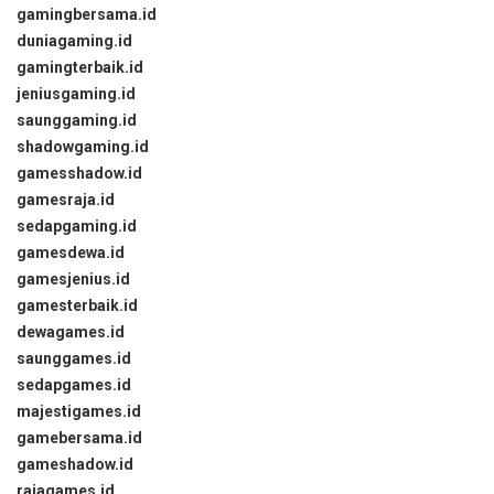
gamingbersama.id
duniagaming.id
gamingterbaik.id
jeniusgaming.id
saunggaming.id
shadowgaming.id
gamesshadow.id
gamesraja.id
sedapgaming.id
gamesdewa.id
gamesjenius.id
gamesterbaik.id
dewagames.id
saunggames.id
sedapgames.id
majestigames.id
gamebersama.id
gameshadow.id
rajagames.id