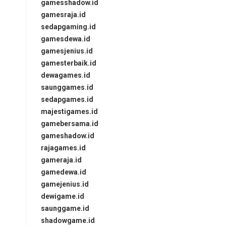
gamesshadow.id
gamesraja.id
sedapgaming.id
gamesdewa.id
gamesjenius.id
gamesterbaik.id
dewagames.id
saunggames.id
sedapgames.id
majestigames.id
gamebersama.id
gameshadow.id
rajagames.id
gameraja.id
gamedewa.id
gamejenius.id
dewigame.id
saunggame.id
shadowgame.id