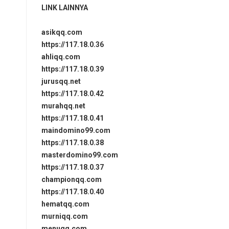
LINK LAINNYA
asikqq.com
https://117.18.0.36
ahliqq.com
https://117.18.0.39
jurusqq.net
https://117.18.0.42
murahqq.net
https://117.18.0.41
maindomino99.com
https://117.18.0.38
masterdomino99.com
https://117.18.0.37
championqq.com
https://117.18.0.40
hematqq.com
murniqq.com
menuqq.com