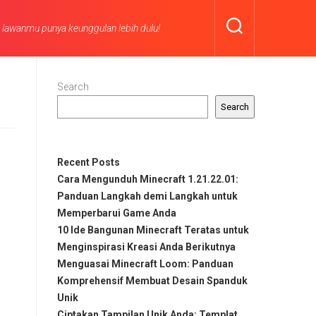
n lawanmu punya keunggulan lebih dulu!
Search
Search
Recent Posts
Cara Mengunduh Minecraft 1.21.22.01:
Panduan Langkah demi Langkah untuk
Memperbarui Game Anda
10 Ide Bangunan Minecraft Teratas untuk
Menginspirasi Kreasi Anda Berikutnya
Menguasai Minecraft Loom: Panduan
Komprehensif Membuat Desain Spanduk
Unik
Ciptakan Tampilan Unik Anda: Templat