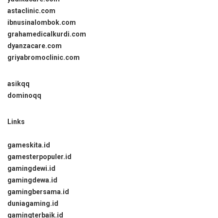
astaclinic.com
ibnusinalombok.com
grahamedicalkurdi.com
dyanzacare.com
griyabromoclinic.com
asikqq
dominoqq
Links
gameskita.id
gamesterpopuler.id
gamingdewi.id
gamingdewa.id
gamingbersama.id
duniagaming.id
gamingterbaik.id