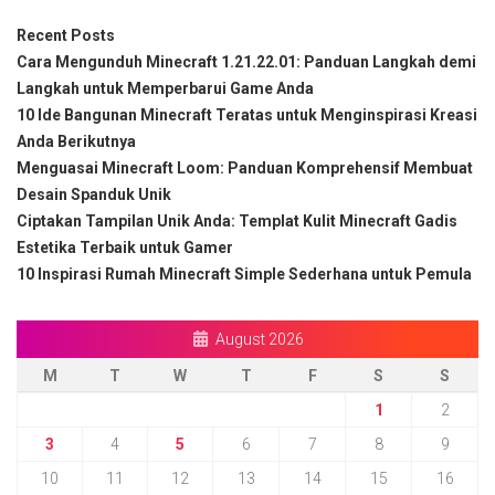
Recent Posts
Cara Mengunduh Minecraft 1.21.22.01: Panduan Langkah demi
Langkah untuk Memperbarui Game Anda
10 Ide Bangunan Minecraft Teratas untuk Menginspirasi Kreasi
Anda Berikutnya
Menguasai Minecraft Loom: Panduan Komprehensif Membuat
Desain Spanduk Unik
Ciptakan Tampilan Unik Anda: Templat Kulit Minecraft Gadis
Estetika Terbaik untuk Gamer
10 Inspirasi Rumah Minecraft Simple Sederhana untuk Pemula
August 2026
M
T
W
T
F
S
S
1
2
3
4
5
6
7
8
9
10
11
12
13
14
15
16