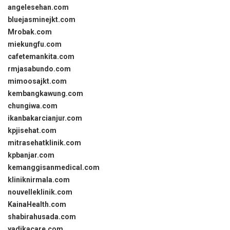
angelesehan.com
bluejasminejkt.com
Mrobak.com
miekungfu.com
cafetemankita.com
rmjasabundo.com
mimoosajkt.com
kembangkawung.com
chungiwa.com
ikanbakarcianjur.com
kpjisehat.com
mitrasehatklinik.com
kpbanjar.com
kemanggisanmedical.com
kliniknirmala.com
nouvelleklinik.com
KainaHealth.com
shabirahusada.com
yadikacare.com