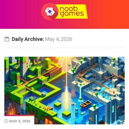
Skip
to
content
Daily Archive:
May 4, 2026
MAY 4, 2026