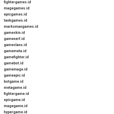
fightergames.id
magegames.id
epicgames.id
tankgames.id
marksmangames.id
gameskin.id
gamenerf.id
gameclans.id
gamemeta.id
gamefighter.id
gamebot.id
gamemage.id
gameepic.id
botgame.id
metagame.id
fightergame.id
epicgame.id
magegame.id
hypergame.id