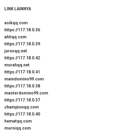
LINK LAINNYA
asikqq.com
https://117.18.0.36
ahliqq.com
https://117.18.0.39
jurusqq.net
https://117.18.0.42
murahqq.net
https://117.18.0.41
maindomino99.com
https://117.18.0.38
masterdomino99.com
https://117.18.0.37
championqq.com
https://117.18.0.40
hematqq.com
murniqq.com