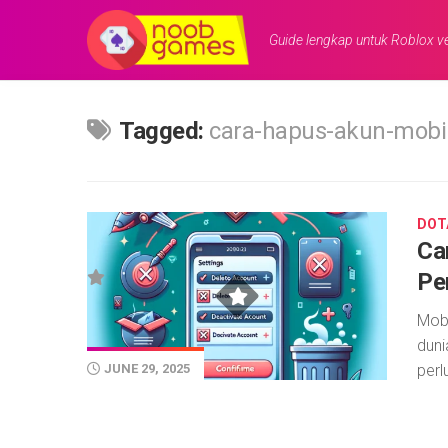
Skip
to
Guide lengkap untuk Roblox ve
content
Tagged:
cara-hapus-akun-mobi
DOT
Ca
Pe
Mobi
duni
perl
JUNE 29, 2025