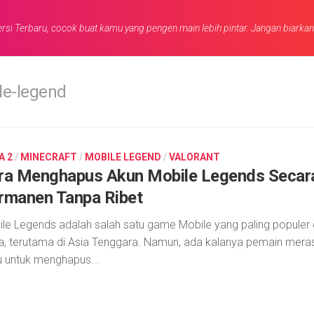
rsi Terbaru, cocok buat kamu yang pengen main lebih pintar. Jangan biarka
le-legend
A 2
/
MINECRAFT
/
MOBILE LEGEND
/
VALORANT
ra Menghapus Akun Mobile Legends Secar
rmanen Tanpa Ribet
le Legends adalah salah satu game Mobile yang paling populer 
a, terutama di Asia Tenggara. Namun, ada kalanya pemain mera
u untuk menghapus...