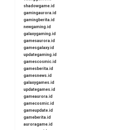
shadowgame.id
gamingaurora.id
gamingberita.id
newgaming.id
galaxygaming.id
gamesaurora.id
gamesgalaxy.id
updategaming.id
gamescosmic.id
gamesberita.id
gamesnews.id
galaxygames.id
updategames.id
gameaurora.id
gamecosmic.id
gameupdate.id
gameberita.id
auroragame.id