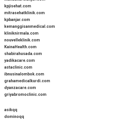
kpjisehat.com
mitrasehatklinik.com
kpbanjar.com
kemanggisanmedical.com
kliniknirmala.com
nouvelleklinik.com
KainaHealth.com
shabirahusada.com
yadikacare.com
astaclinic.com
ibnusinalombok.com
grahamedicalkurdi.com
dyanzacare.com
griyabromoclinic.com
asikqq
dominoqq