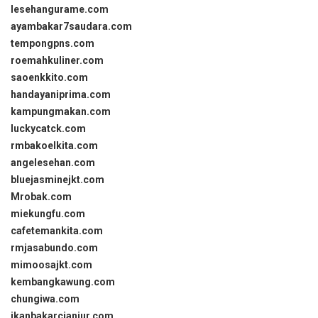
lesehangurame.com
ayambakar7saudara.com
tempongpns.com
roemahkuliner.com
saoenkkito.com
handayaniprima.com
kampungmakan.com
luckycatck.com
rmbakoelkita.com
angelesehan.com
bluejasminejkt.com
Mrobak.com
miekungfu.com
cafetemankita.com
rmjasabundo.com
mimoosajkt.com
kembangkawung.com
chungiwa.com
ikanbakarcianjur.com