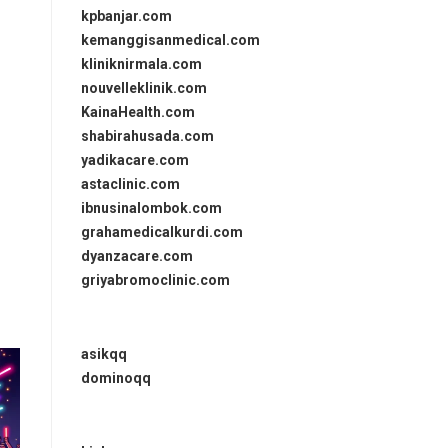
kpbanjar.com
kemanggisanmedical.com
kliniknirmala.com
nouvelleklinik.com
KainaHealth.com
shabirahusada.com
yadikacare.com
astaclinic.com
ibnusinalombok.com
grahamedicalkurdi.com
dyanzacare.com
griyabromoclinic.com
asikqq
dominoqq