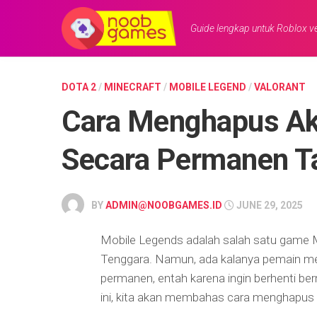
Skip
to
Guide lengkap untuk Roblox ve
content
DOTA 2
/
MINECRAFT
/
MOBILE LEGEND
/
VALORANT
Cara Menghapus Ak
Secara Permanen T
BY
ADMIN@NOOBGAMES.ID
JUNE 29, 2025
Mobile Legends adalah salah satu game Mob
Tenggara. Namun, ada kalanya pemain m
permanen, entah karena ingin berhenti berm
ini, kita akan membahas cara menghapus 