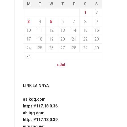
M
T
W
T
F
S
S
1
2
3
4
5
6
7
8
9
10
11
12
13
14
15
16
17
18
19
20
21
22
23
24
25
26
27
28
29
30
31
« Jul
LINK LAINNYA
asikqq.com
https://117.18.0.36
ahliqq.com
https://117.18.0.39
jurusqq.net