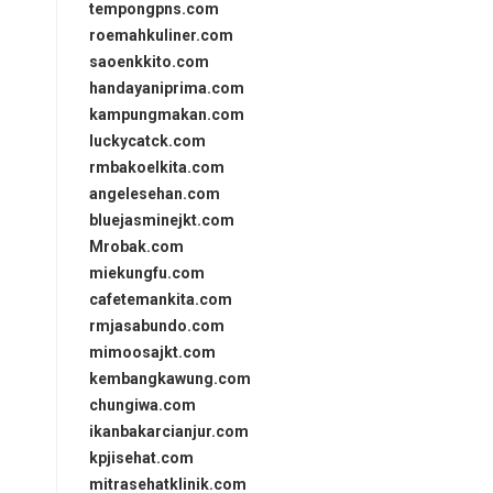
tempongpns.com
roemahkuliner.com
saoenkkito.com
handayaniprima.com
kampungmakan.com
luckycatck.com
rmbakoelkita.com
angelesehan.com
bluejasminejkt.com
Mrobak.com
miekungfu.com
cafetemankita.com
rmjasabundo.com
mimoosajkt.com
kembangkawung.com
chungiwa.com
ikanbakarcianjur.com
kpjisehat.com
mitrasehatklinik.com