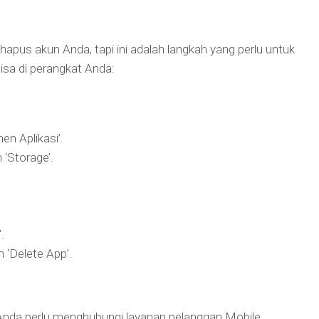
apus akun Anda, tapi ini adalah langkah yang perlu untuk
isa di perangkat Anda:
en Aplikasi’.
 ‘Storage’.
.
 ‘Delete App’.
nda perlu menghubungi layanan pelanggan Mobile