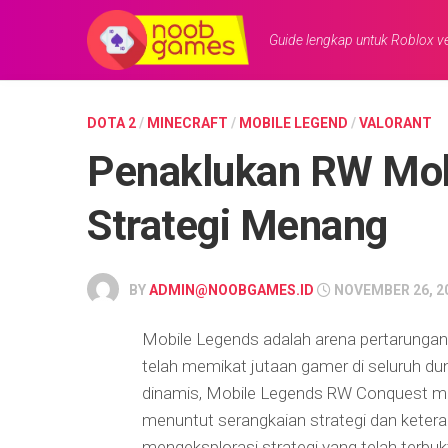
Skip
to
Guide lengkap untuk Roblox ve
content
DOTA 2
/
MINECRAFT
/
MOBILE LEGEND
/
VALORANT
Penaklukan RW Mob
Strategi Menang
BY
ADMIN@NOOBGAMES.ID
NOVEMBER 26, 2
Mobile Legends adalah arena pertarungan
telah memikat jutaan gamer di seluruh du
dinamis, Mobile Legends RW Conquest me
menuntut serangkaian strategi dan keteram
mengeksplorasi strategi yang telah terb