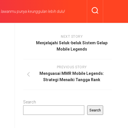
n lawanmu punya keunggulan lebih dulu!
NEXT STORY
Menjelajahi Seluk-beluk Sistem Gelap
Mobile Legends
PREVIOUS STORY
Menguasai MMR Mobile Legends:
Strategi Menaiki Tangga Rank
Search
Search