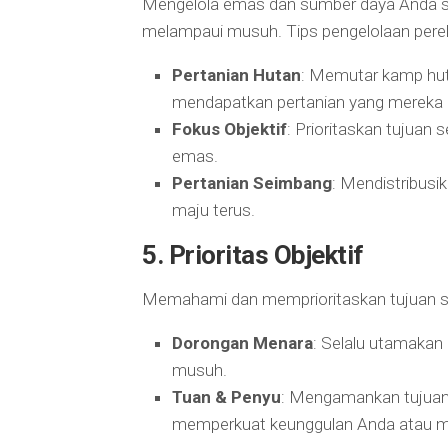
Mengelola emas dan sumber daya Anda s
melampaui musuh. Tips pengelolaan perek
Pertanian Hutan
: Memutar kamp huta
mendapatkan pertanian yang mereka 
Fokus Objektif
: Prioritaskan tujuan
emas.
Pertanian Seimbang
: Mendistribus
maju terus.
5.
Prioritas Objektif
Memahami dan memprioritaskan tujuan s
Dorongan Menara
: Selalu utamakan
musuh.
Tuan & Penyu
: Mengamankan tujuan 
memperkuat keunggulan Anda atau m