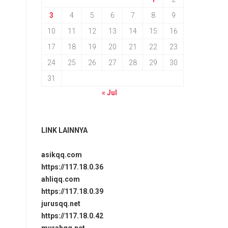
3
4
5
6
7
8
9
10
11
12
13
14
15
16
17
18
19
20
21
22
23
24
25
26
27
28
29
30
31
« Jul
LINK LAINNYA
asikqq.com
https://117.18.0.36
ahliqq.com
https://117.18.0.39
jurusqq.net
https://117.18.0.42