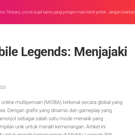
rsi Terbaru, cocok buat kamu yang pengen main lebih pintar. Jangan biarka
ile Legends: Menjajaki
025
 online multipemain (MOBA) terkenal secara global yang
nia. Dengan grafis yang dinamis dan gameplay yang
nonjol sebagai salah satu mode menarik yang
pilan unik untuk meraih kemenangan. Artikel ini
ukti untuk meraih kemenangan di Mobile Legends RW