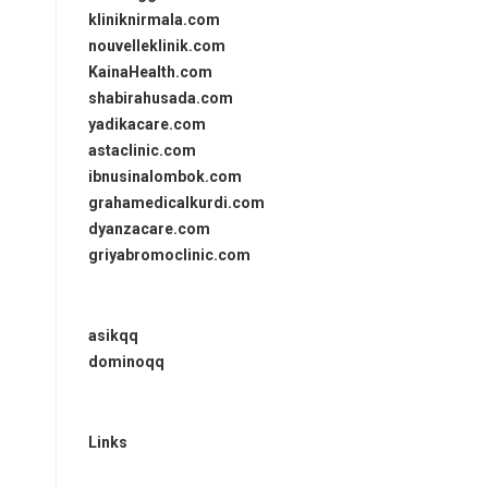
kliniknirmala.com
nouvelleklinik.com
KainaHealth.com
shabirahusada.com
yadikacare.com
astaclinic.com
ibnusinalombok.com
grahamedicalkurdi.com
dyanzacare.com
griyabromoclinic.com
asikqq
dominoqq
Links