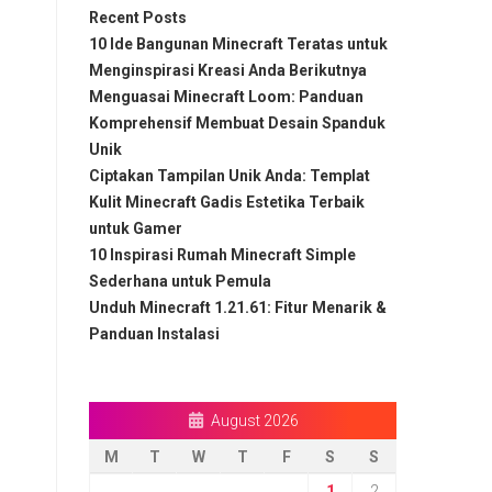
Recent Posts
10 Ide Bangunan Minecraft Teratas untuk
Menginspirasi Kreasi Anda Berikutnya
Menguasai Minecraft Loom: Panduan
Komprehensif Membuat Desain Spanduk
Unik
Ciptakan Tampilan Unik Anda: Templat
Kulit Minecraft Gadis Estetika Terbaik
untuk Gamer
10 Inspirasi Rumah Minecraft Simple
Sederhana untuk Pemula
Unduh Minecraft 1.21.61: Fitur Menarik &
Panduan Instalasi
August 2026
M
T
W
T
F
S
S
1
2