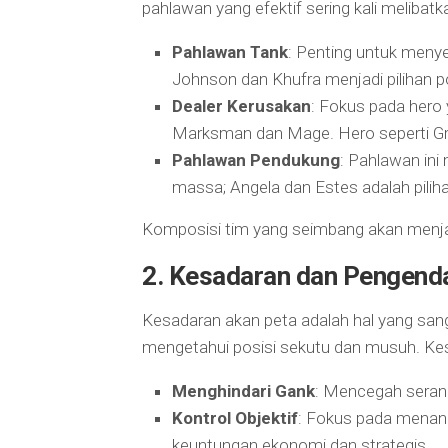
pahlawan yang efektif sering kali melibatk
Pahlawan Tank
: Penting untuk meny
Johnson dan Khufra menjadi pilihan p
Dealer Kerusakan
: Fokus pada her
Marksman dan Mage. Hero seperti Gr
Pahlawan Pendukung
: Pahlawan ini
massa; Angela dan Estes adalah pilih
Komposisi tim yang seimbang akan menja
2.
Kesadaran dan Pengenda
Kesadaran akan peta adalah hal yang sang
mengetahui posisi sekutu dan musuh. Ke
Menghindari Gank
: Mencegah seran
Kontrol Objektif
: Fokus pada menang
keuntungan ekonomi dan strategis.