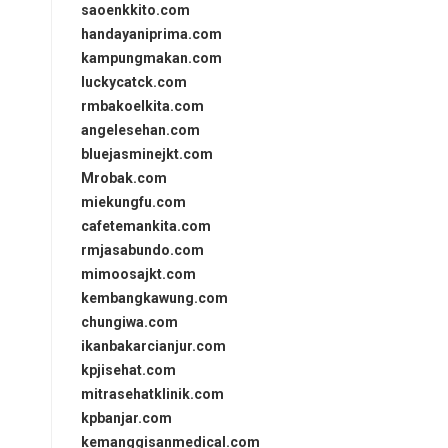
saoenkkito.com
handayaniprima.com
kampungmakan.com
luckycatck.com
rmbakoelkita.com
angelesehan.com
bluejasminejkt.com
Mrobak.com
miekungfu.com
cafetemankita.com
rmjasabundo.com
mimoosajkt.com
kembangkawung.com
chungiwa.com
ikanbakarcianjur.com
kpjisehat.com
mitrasehatklinik.com
kpbanjar.com
kemanggisanmedical.com