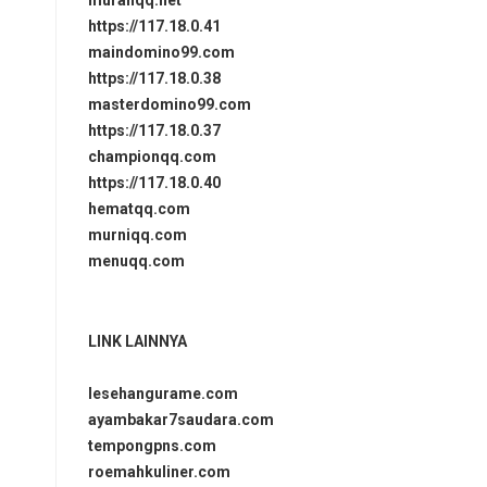
murahqq.net
https://117.18.0.41
maindomino99.com
https://117.18.0.38
masterdomino99.com
https://117.18.0.37
championqq.com
https://117.18.0.40
hematqq.com
murniqq.com
menuqq.com
LINK LAINNYA
lesehangurame.com
ayambakar7saudara.com
tempongpns.com
roemahkuliner.com