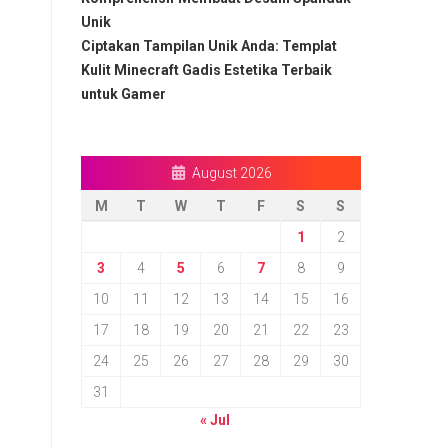
Unik
Ciptakan Tampilan Unik Anda: Templat
Kulit Minecraft Gadis Estetika Terbaik
untuk Gamer
August 2026
M
T
W
T
F
S
S
1
2
3
4
5
6
7
8
9
10
11
12
13
14
15
16
17
18
19
20
21
22
23
24
25
26
27
28
29
30
31
« Jul