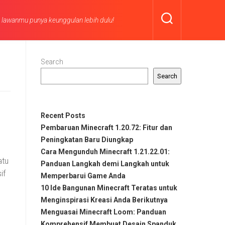
n lawanmu punya keunggulan lebih dulu!
Search
Search
Recent Posts
Pembaruan Minecraft 1.20.72: Fitur dan
Peningkatan Baru Diungkap
Cara Mengunduh Minecraft 1.21.22.01:
atu
Panduan Langkah demi Langkah untuk
if
Memperbarui Game Anda
10 Ide Bangunan Minecraft Teratas untuk
Menginspirasi Kreasi Anda Berikutnya
Menguasai Minecraft Loom: Panduan
Komprehensif Membuat Desain Spanduk