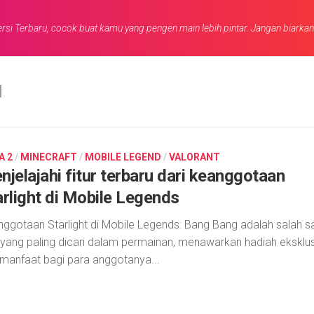
rsi Terbaru, cocok buat kamu yang pengen main lebih pintar. Jangan biarka
d
A 2
/
MINECRAFT
/
MOBILE LEGEND
/
VALORANT
njelajahi fitur terbaru dari keanggotaan
arlight di Mobile Legends
ggotaan Starlight di Mobile Legends: Bang Bang adalah salah s
r yang paling dicari dalam permainan, menawarkan hadiah eksklus
manfaat bagi para anggotanya...