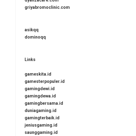
dyanzacare.com
griyabromoclinic.com
asikqq
dominoqq
Links
gameskita.id
gamesterpopuler.id
gamingdewi.id
gamingdewa.id
gamingbersama.id
duniagaming.id
gamingterbaik.id
jeniusgaming.id
saunggaming.id