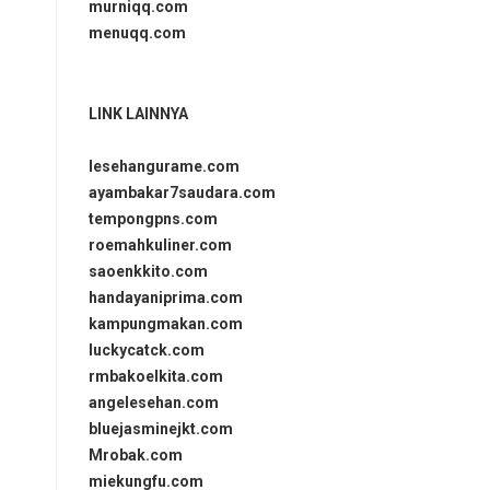
murniqq.com
menuqq.com
LINK LAINNYA
lesehangurame.com
ayambakar7saudara.com
tempongpns.com
roemahkuliner.com
saoenkkito.com
handayaniprima.com
kampungmakan.com
luckycatck.com
rmbakoelkita.com
angelesehan.com
bluejasminejkt.com
Mrobak.com
miekungfu.com