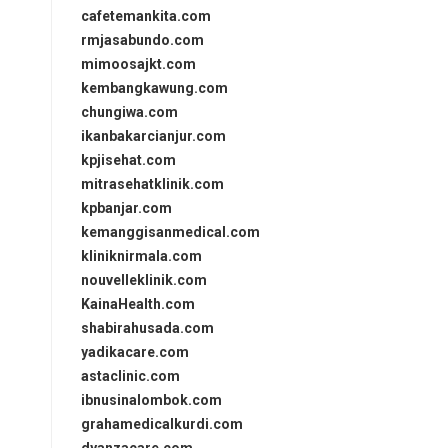
cafetemankita.com
rmjasabundo.com
mimoosajkt.com
kembangkawung.com
chungiwa.com
ikanbakarcianjur.com
kpjisehat.com
mitrasehatklinik.com
kpbanjar.com
kemanggisanmedical.com
kliniknirmala.com
nouvelleklinik.com
KainaHealth.com
shabirahusada.com
yadikacare.com
astaclinic.com
ibnusinalombok.com
grahamedicalkurdi.com