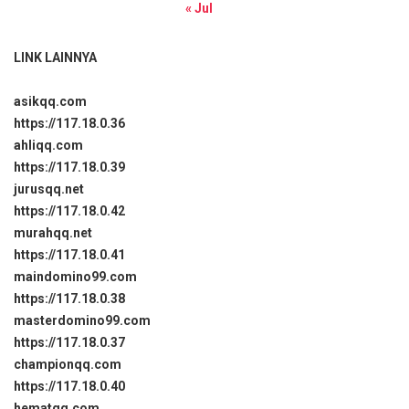
« Jul
LINK LAINNYA
asikqq.com
https://117.18.0.36
ahliqq.com
https://117.18.0.39
jurusqq.net
https://117.18.0.42
murahqq.net
https://117.18.0.41
maindomino99.com
https://117.18.0.38
masterdomino99.com
https://117.18.0.37
championqq.com
https://117.18.0.40
hematqq.com