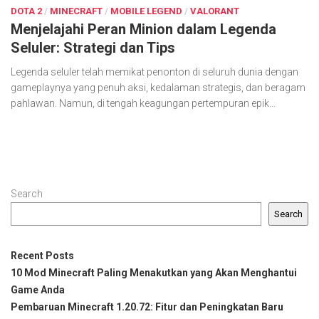
DOTA 2
/
MINECRAFT
/
MOBILE LEGEND
/
VALORANT
Menjelajahi Peran Minion dalam Legenda
Seluler: Strategi dan Tips
Legenda seluler telah memikat penonton di seluruh dunia dengan
gameplaynya yang penuh aksi, kedalaman strategis, dan beragam
pahlawan. Namun, di tengah keagungan pertempuran epik...
Search
Search
Recent Posts
10 Mod Minecraft Paling Menakutkan yang Akan Menghantui
Game Anda
Pembaruan Minecraft 1.20.72: Fitur dan Peningkatan Baru