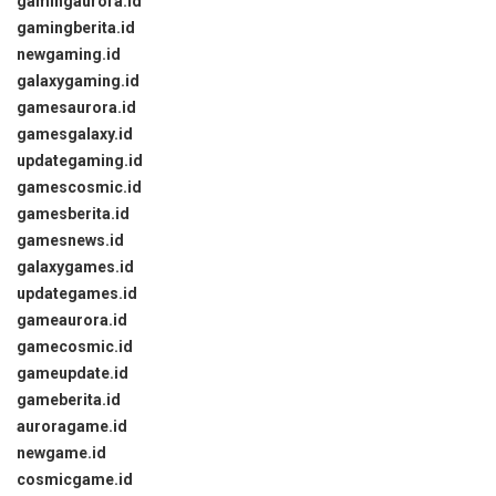
gamingaurora.id
gamingberita.id
newgaming.id
galaxygaming.id
gamesaurora.id
gamesgalaxy.id
updategaming.id
gamescosmic.id
gamesberita.id
gamesnews.id
galaxygames.id
updategames.id
gameaurora.id
gamecosmic.id
gameupdate.id
gameberita.id
auroragame.id
newgame.id
cosmicgame.id