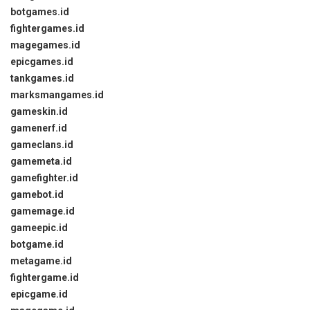
botgames.id
fightergames.id
magegames.id
epicgames.id
tankgames.id
marksmangames.id
gameskin.id
gamenerf.id
gameclans.id
gamemeta.id
gamefighter.id
gamebot.id
gamemage.id
gameepic.id
botgame.id
metagame.id
fightergame.id
epicgame.id