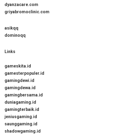
dyanzacare.com
griyabromoclinic.com
asikqq
dominoqq
Links
gameskita.id
gamesterpopuler.id
gamingdewi.id
gamingdewa.id
gamingbersama.id
duniagaming.id
gamingterbaik.id
jeniusgaming.id
saunggaming.id
shadowgaming.id