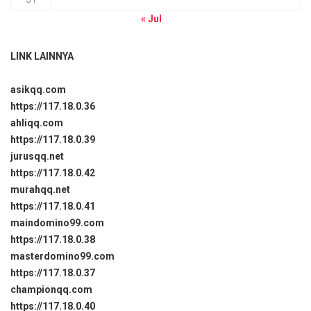
« Jul
LINK LAINNYA
asikqq.com
https://117.18.0.36
ahliqq.com
https://117.18.0.39
jurusqq.net
https://117.18.0.42
murahqq.net
https://117.18.0.41
maindomino99.com
https://117.18.0.38
masterdomino99.com
https://117.18.0.37
championqq.com
https://117.18.0.40