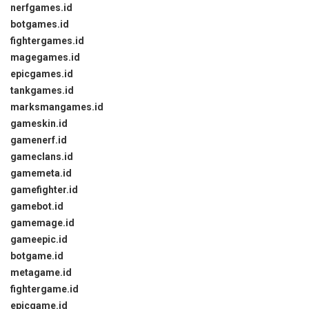
nerfgames.id
botgames.id
fightergames.id
magegames.id
epicgames.id
tankgames.id
marksmangames.id
gameskin.id
gamenerf.id
gameclans.id
gamemeta.id
gamefighter.id
gamebot.id
gamemage.id
gameepic.id
botgame.id
metagame.id
fightergame.id
epicgame.id