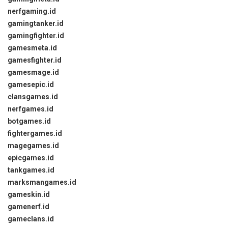
nerfgaming.id
gamingtanker.id
gamingfighter.id
gamesmeta.id
gamesfighter.id
gamesmage.id
gamesepic.id
clansgames.id
nerfgames.id
botgames.id
fightergames.id
magegames.id
epicgames.id
tankgames.id
marksmangames.id
gameskin.id
gamenerf.id
gameclans.id