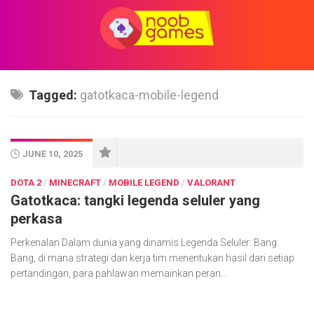
Skip
to
content
Tagged:
gatotkaca-mobile-legend
JUNE 10, 2025
DOTA 2
/
MINECRAFT
/
MOBILE LEGEND
/
VALORANT
Gatotkaca: tangki legenda seluler yang
perkasa
Perkenalan Dalam dunia yang dinamis Legenda Seluler: Bang
Bang, di mana strategi dan kerja tim menentukan hasil dari setiap
pertandingan, para pahlawan memainkan peran...