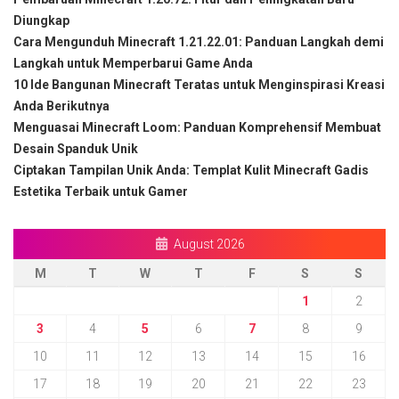
Diungkap
Cara Mengunduh Minecraft 1.21.22.01: Panduan Langkah demi
Langkah untuk Memperbarui Game Anda
10 Ide Bangunan Minecraft Teratas untuk Menginspirasi Kreasi
Anda Berikutnya
Menguasai Minecraft Loom: Panduan Komprehensif Membuat
Desain Spanduk Unik
Ciptakan Tampilan Unik Anda: Templat Kulit Minecraft Gadis
Estetika Terbaik untuk Gamer
August 2026
M
T
W
T
F
S
S
1
2
3
4
5
6
7
8
9
10
11
12
13
14
15
16
17
18
19
20
21
22
23