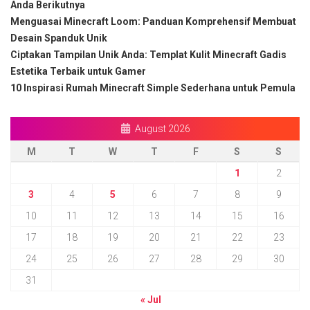
Anda Berikutnya
Menguasai Minecraft Loom: Panduan Komprehensif Membuat
Desain Spanduk Unik
Ciptakan Tampilan Unik Anda: Templat Kulit Minecraft Gadis
Estetika Terbaik untuk Gamer
10 Inspirasi Rumah Minecraft Simple Sederhana untuk Pemula
August 2026
M
T
W
T
F
S
S
1
2
3
4
5
6
7
8
9
10
11
12
13
14
15
16
17
18
19
20
21
22
23
24
25
26
27
28
29
30
31
« Jul