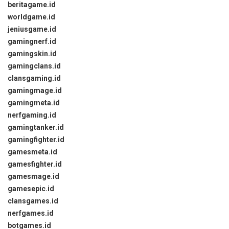
beritagame.id
worldgame.id
jeniusgame.id
gamingnerf.id
gamingskin.id
gamingclans.id
clansgaming.id
gamingmage.id
gamingmeta.id
nerfgaming.id
gamingtanker.id
gamingfighter.id
gamesmeta.id
gamesfighter.id
gamesmage.id
gamesepic.id
clansgames.id
nerfgames.id
botgames.id