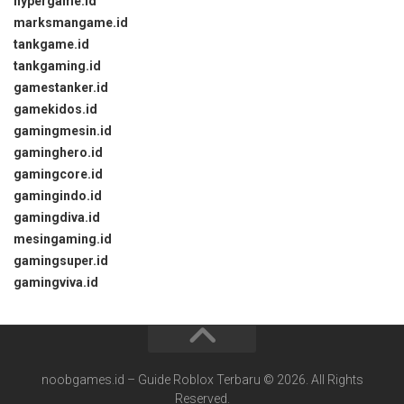
hypergame.id
marksmangame.id
tankgame.id
tankgaming.id
gamestanker.id
gamekidos.id
gamingmesin.id
gaminghero.id
gamingcore.id
gamingindo.id
gamingdiva.id
mesingaming.id
gamingsuper.id
gamingviva.id
noobgames.id – Guide Roblox Terbaru © 2026. All Rights
Reserved.