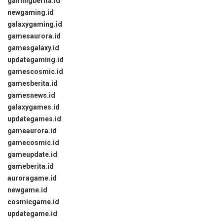
gamingberita.id
newgaming.id
galaxygaming.id
gamesaurora.id
gamesgalaxy.id
updategaming.id
gamescosmic.id
gamesberita.id
gamesnews.id
galaxygames.id
updategames.id
gameaurora.id
gamecosmic.id
gameupdate.id
gameberita.id
auroragame.id
newgame.id
cosmicgame.id
updategame.id