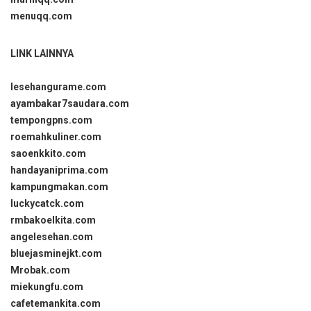
menuqq.com
LINK LAINNYA
lesehangurame.com
ayambakar7saudara.com
tempongpns.com
roemahkuliner.com
saoenkkito.com
handayaniprima.com
kampungmakan.com
luckycatck.com
rmbakoelkita.com
angelesehan.com
bluejasminejkt.com
Mrobak.com
miekungfu.com
cafetemankita.com