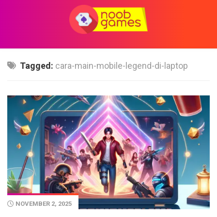
Skip
to
content
Tagged:
cara-main-mobile-legend-di-laptop
NOVEMBER 2, 2025