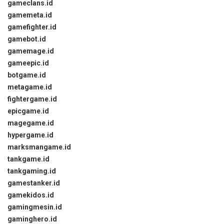
gameclans.id
gamemeta.id
gamefighter.id
gamebot.id
gamemage.id
gameepic.id
botgame.id
metagame.id
fightergame.id
epicgame.id
magegame.id
hypergame.id
marksmangame.id
tankgame.id
tankgaming.id
gamestanker.id
gamekidos.id
gamingmesin.id
gaminghero.id