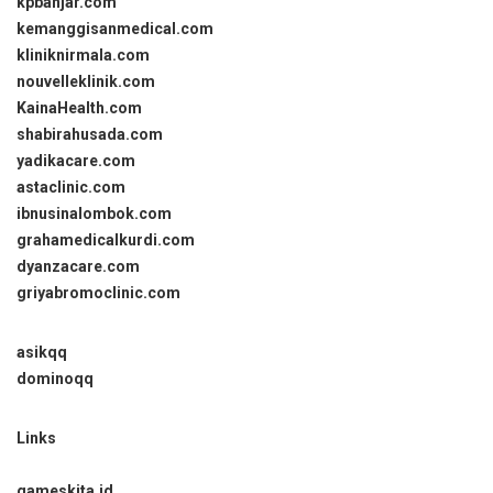
kpbanjar.com
kemanggisanmedical.com
kliniknirmala.com
nouvelleklinik.com
KainaHealth.com
shabirahusada.com
yadikacare.com
astaclinic.com
ibnusinalombok.com
grahamedicalkurdi.com
dyanzacare.com
griyabromoclinic.com
asikqq
dominoqq
Links
gameskita.id