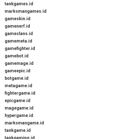
tankgames.id
marksmangames.id
gameskin.id
gamenerf.id
gameclans.id
gamemeta.id
gamefighter.id
gamebot.id
gamemage.id
gameepic.id
botgame.id
metagame.id
fightergame.id
epicgame.id
magegame.id
hypergame.id
marksmangame.id
tankgame.id
tankgaming.id