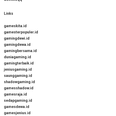
Links
gameskita.id
gamesterpopuler.id
gamingdewi.id
gamingdewa.id
gamingbersama.id
duniagaming.id
gamingterbaik.id
jeniusgaming.id
saunggaming.id
shadowgaming.id
gamesshadow.id
gamesraja.id
sedapgaming.id
gamesdewa.id
gamesjenius.id