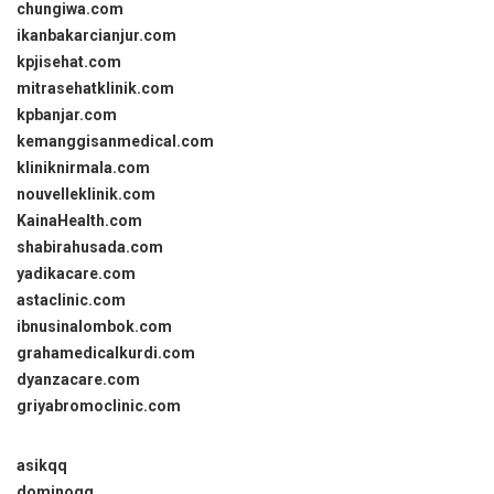
chungiwa.com
ikanbakarcianjur.com
kpjisehat.com
mitrasehatklinik.com
kpbanjar.com
kemanggisanmedical.com
kliniknirmala.com
nouvelleklinik.com
KainaHealth.com
shabirahusada.com
yadikacare.com
astaclinic.com
ibnusinalombok.com
grahamedicalkurdi.com
dyanzacare.com
griyabromoclinic.com
asikqq
dominoqq