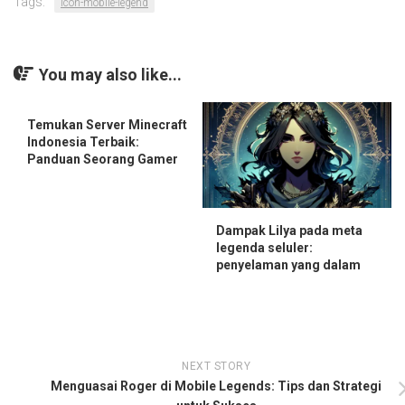
Tags:
icon-mobile-legend
You may also like...
Temukan Server Minecraft
Indonesia Terbaik:
Panduan Seorang Gamer
Dampak Lilya pada meta
legenda seluler:
penyelaman yang dalam
NEXT STORY
Menguasai Roger di Mobile Legends: Tips dan Strategi