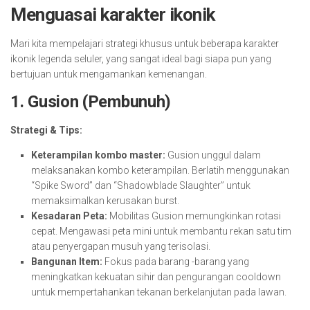
Menguasai karakter ikonik
Mari kita mempelajari strategi khusus untuk beberapa karakter
ikonik legenda seluler, yang sangat ideal bagi siapa pun yang
bertujuan untuk mengamankan kemenangan.
1.
Gusion
(Pembunuh)
Strategi & Tips:
Keterampilan kombo master:
Gusion unggul dalam
melaksanakan kombo keterampilan. Berlatih menggunakan
“Spike Sword” dan “Shadowblade Slaughter” untuk
memaksimalkan kerusakan burst.
Kesadaran Peta:
Mobilitas Gusion memungkinkan rotasi
cepat. Mengawasi peta mini untuk membantu rekan satu tim
atau penyergapan musuh yang terisolasi.
Bangunan Item:
Fokus pada barang -barang yang
meningkatkan kekuatan sihir dan pengurangan cooldown
untuk mempertahankan tekanan berkelanjutan pada lawan.