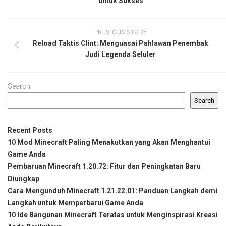
untuk Sukses
PREVIOUS STORY
Reload Taktis Clint: Menguasai Pahlawan Penembak
Judi Legenda Seluler
Search
Search
Recent Posts
10 Mod Minecraft Paling Menakutkan yang Akan Menghantui
Game Anda
Pembaruan Minecraft 1.20.72: Fitur dan Peningkatan Baru
Diungkap
Cara Mengunduh Minecraft 1.21.22.01: Panduan Langkah demi
Langkah untuk Memperbarui Game Anda
10 Ide Bangunan Minecraft Teratas untuk Menginspirasi Kreasi