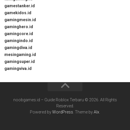
gamestanker.id
gamekidos.id
gamingmesin.id
gaminghero.id
gamingcore.id
gamingindo.id
gamingdiva.id
mesingaming.id
gamingsuper.id
gamingviva.id
noobgames.id – Guide Roblox Terbaru © 2026. All Rights
Reserved.
Powered by
WordPress
. Theme by
Alx
.