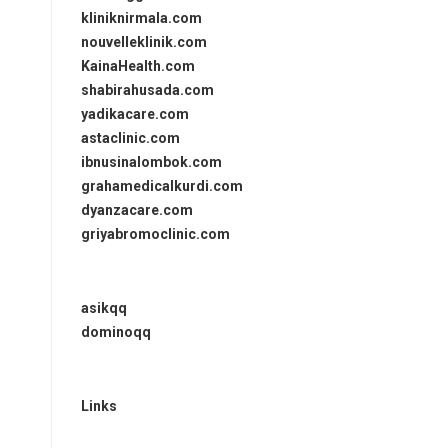
kliniknirmala.com
nouvelleklinik.com
KainaHealth.com
shabirahusada.com
yadikacare.com
astaclinic.com
ibnusinalombok.com
grahamedicalkurdi.com
dyanzacare.com
griyabromoclinic.com
asikqq
dominoqq
Links