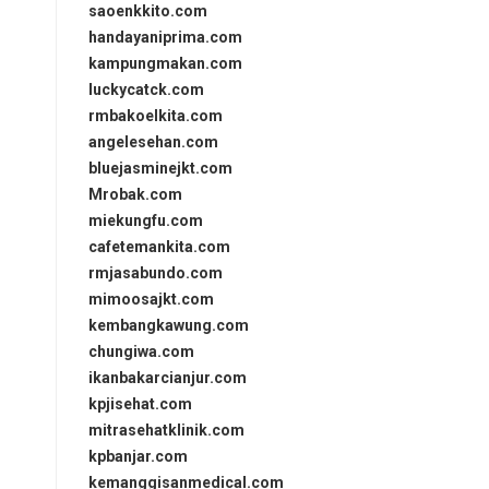
saoenkkito.com
handayaniprima.com
kampungmakan.com
luckycatck.com
rmbakoelkita.com
angelesehan.com
bluejasminejkt.com
Mrobak.com
miekungfu.com
cafetemankita.com
rmjasabundo.com
mimoosajkt.com
kembangkawung.com
chungiwa.com
ikanbakarcianjur.com
kpjisehat.com
mitrasehatklinik.com
kpbanjar.com
kemanggisanmedical.com