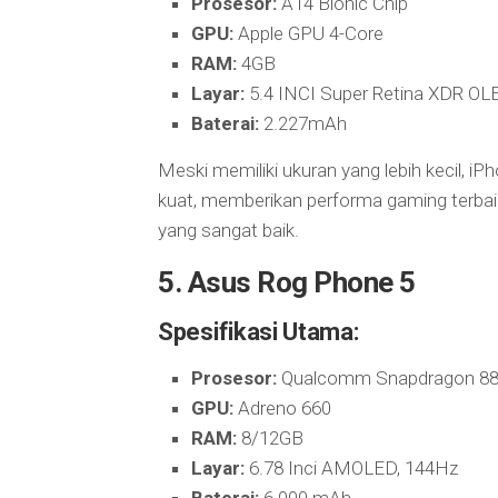
Prosesor:
A14 Bionic Chip
GPU:
Apple GPU 4-Core
RAM:
4GB
Layar:
5.4 INCI Super Retina XDR OL
Baterai:
2.227mAh
Meski memiliki ukuran yang lebih kecil, iP
kuat, memberikan performa gaming terbai
yang sangat baik.
5. Asus Rog Phone 5
Spesifikasi Utama:
Prosesor:
Qualcomm Snapdragon 8
GPU:
Adreno 660
RAM:
8/12GB
Layar:
6.78 Inci AMOLED, 144Hz