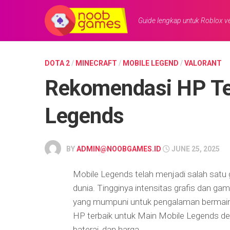
Skip
to
Guide lengkap untuk Roblox ve
content
DOTA 2
/
MINECRAFT
/
MOBILE LEGEND
/
VALORANT
Rekomendasi HP Te
Legends
BY
ADMIN@NOOBGAMES.ID
JUNE 25, 2025
Mobile Legends telah menjadi salah satu 
dunia. Tingginya intensitas grafis dan 
yang mumpuni untuk pengalaman bermain 
HP terbaik untuk Main Mobile Legends d
baterai, dan harga.