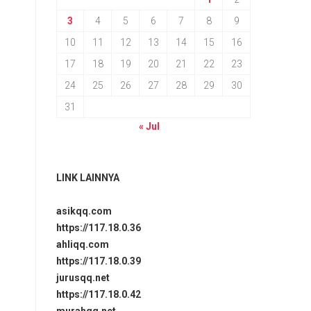
3
4
5
6
7
8
9
10
11
12
13
14
15
16
17
18
19
20
21
22
23
24
25
26
27
28
29
30
31
« Jul
LINK LAINNYA
asikqq.com
https://117.18.0.36
ahliqq.com
https://117.18.0.39
jurusqq.net
https://117.18.0.42