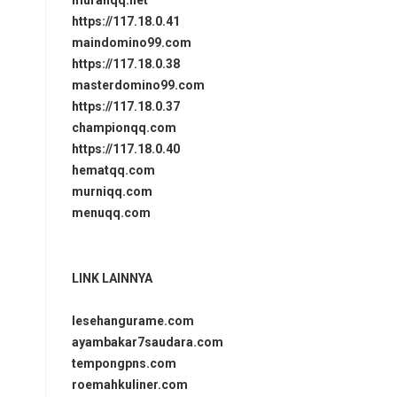
murahqq.net
https://117.18.0.41
maindomino99.com
https://117.18.0.38
masterdomino99.com
https://117.18.0.37
championqq.com
https://117.18.0.40
hematqq.com
murniqq.com
menuqq.com
LINK LAINNYA
lesehangurame.com
ayambakar7saudara.com
tempongpns.com
roemahkuliner.com