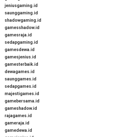
jeniusgaming.id
saunggaming.id
shadowgaming.id
gamesshadow.id
gamesraja.id
sedapgaming.id
gamesdewa.id
gamesjenius.id
gamesterbaik.id
dewagames.id
saunggames.id
sedapgames.id
majestigames.id
gamebersama.id
gameshadow.id
rajagames.id
gameraja.id
gamedewa.id