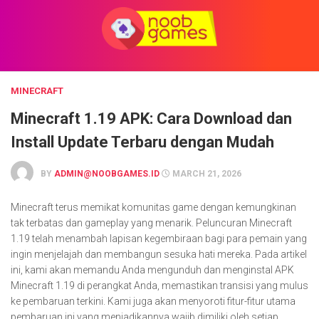
Skip
to
content
MINECRAFT
Minecraft 1.19 APK: Cara Download dan
Install Update Terbaru dengan Mudah
BY
ADMIN@NOOBGAMES.ID
MARCH 21, 2026
Minecraft terus memikat komunitas game dengan kemungkinan
tak terbatas dan gameplay yang menarik. Peluncuran Minecraft
1.19 telah menambah lapisan kegembiraan bagi para pemain yang
ingin menjelajah dan membangun sesuka hati mereka. Pada artikel
ini, kami akan memandu Anda mengunduh dan menginstal APK
Minecraft 1.19 di perangkat Anda, memastikan transisi yang mulus
ke pembaruan terkini. Kami juga akan menyoroti fitur-fitur utama
pembaruan ini yang menjadikannya wajib dimiliki oleh setiap