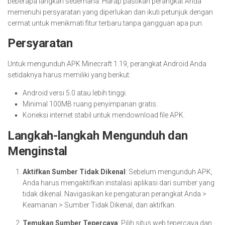
beberapa langkah sederhana. Harap pastikan perangkat Anda
memenuhi persyaratan yang diperlukan dan ikuti petunjuk dengan
cermat untuk menikmati fitur terbaru tanpa gangguan apa pun.
Persyaratan
Untuk mengunduh APK Minecraft 1.19, perangkat Android Anda
setidaknya harus memiliki yang berikut:
Android versi 5.0 atau lebih tinggi.
Minimal 100MB ruang penyimpanan gratis.
Koneksi internet stabil untuk mendownload file APK.
Langkah-langkah Mengunduh dan
Menginstal
Aktifkan Sumber Tidak Dikenal
: Sebelum mengunduh APK,
Anda harus mengaktifkan instalasi aplikasi dari sumber yang
tidak dikenal. Navigasikan ke pengaturan perangkat Anda >
Keamanan > Sumber Tidak Dikenal, dan aktifkan.
Temukan Sumber Tepercaya
: Pilih situs web tepercaya dan