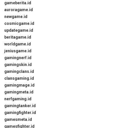
gameberita.id
auroragame.id
newgame.id
cosmicgame.id
updategame.id
beritagame.id
worldgame.id
jeniusgame.id
gamingnerf.id
gamingskin.id
gamingclans.id
clansgaming.id
gamingmage.id
gamingmeta.id
nerfgaming.id
gamingtanker.id
gamingfighter.id
gamesmeta.id
gamesfighter.id