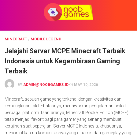
Skip
to
content
MINECRAFT
/
MOBILE LEGEND
Jelajahi Server MCPE Minecraft Terbaik
Indonesia untuk Kegembiraan Gaming
Terbaik
BY
ADMIN@NOOBGAMES.ID
MAY 10, 2026
Minecraft, sebuah game yang terkenal dengan kreativitas dan
kemungkinan tak terbatasnya, menawarkan pengalaman unik di
berbagai platform. Diantaranya, Minecraft Pocket Edition (MCPE)
tetap menjadi favorit bagi para gamer yang senang membuat
kerajinan saat bepergian. Server MCPE Indonesia, khususnya,
menonjol karena komunitasnya yang dinamis dan gameplay yang