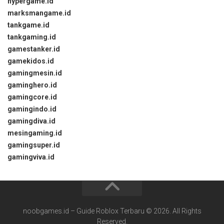
hypergame.id
marksmangame.id
tankgame.id
tankgaming.id
gamestanker.id
gamekidos.id
gamingmesin.id
gaminghero.id
gamingcore.id
gamingindo.id
gamingdiva.id
mesingaming.id
gamingsuper.id
gamingviva.id
noobgames.id – Guide Roblox Terbaru © 2026. All Rights
Reserved.