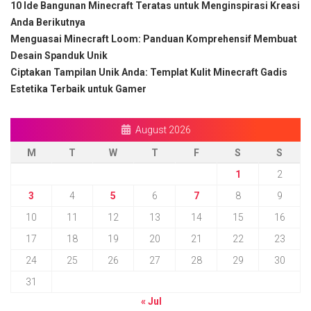
10 Ide Bangunan Minecraft Teratas untuk Menginspirasi Kreasi
Anda Berikutnya
Menguasai Minecraft Loom: Panduan Komprehensif Membuat
Desain Spanduk Unik
Ciptakan Tampilan Unik Anda: Templat Kulit Minecraft Gadis
Estetika Terbaik untuk Gamer
August 2026
M
T
W
T
F
S
S
1
2
3
4
5
6
7
8
9
10
11
12
13
14
15
16
17
18
19
20
21
22
23
24
25
26
27
28
29
30
31
« Jul