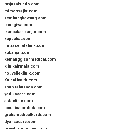
rmjasabundo.com
mimoosajkt.com
kembangkawung.com
chungiwa.com
ikanbakarcianjur.com
kpjisehat.com
mitrasehatklinik.com
kpbanjar.com
kemanggisanmedical.com
kliniknirmala.com
nouvelleklinik.com
KainaHealth.com
shabirahusada.com
yadikacare.com
astaclinic.com
ibnusinalombok.com
grahamedicalkurdi.com
dyanzacare.com
griyabromoclinic.com