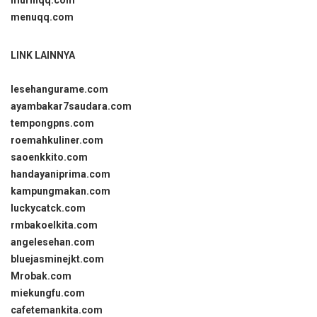
murniqq.com
menuqq.com
LINK LAINNYA
lesehangurame.com
ayambakar7saudara.com
tempongpns.com
roemahkuliner.com
saoenkkito.com
handayaniprima.com
kampungmakan.com
luckycatck.com
rmbakoelkita.com
angelesehan.com
bluejasminejkt.com
Mrobak.com
miekungfu.com
cafetemankita.com