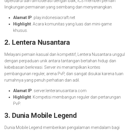
diperbarui dan dimoderasi dengan baik, ICS memberi pemain
lingkungan permainan yang seimbang dan menyenangkan.
Alamat IP
: play.indonesiacraft.net
Highlight
: Acara komunitas yang luas dan mini-game
khusus.
2.
Lentera Nusantara
Melayani pemain kasual dan kompetitif, Lentera Nusantara unggul
dengan perpaduan unik antara tantangan bertahan hidup dan
kebebasan berkreasi. Server ini menampilkan kontes
pembangunan reguler, arena PvP, dan sangat disukai karena tuan
rumahnya yang penuh perhatian dan adil.
Alamat IP
: server.lenteranusantara.com
Highlight
: Kompetisi membangun reguler dan pertarungan
PvP.
3.
Dunia Mobile Legend
Dunia Mobile Legend memberikan pengalaman mendalam bagi