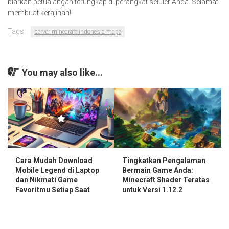
biarkan petualangan terungkap di perangkat seluler Anda. Selamat
membuat kerajinan!
Tags:
server minecraft indonesia mcpe
You may also like...
Cara Mudah Download
Tingkatkan Pengalaman
Mobile Legend di Laptop
Bermain Game Anda:
dan Nikmati Game
Minecraft Shader Teratas
Favoritmu Setiap Saat
untuk Versi 1.12.2