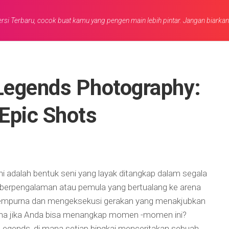
rsi Terbaru, cocok buat kamu yang pengen main lebih pintar. Jangan biarka
Legends Photography:
 Epic Shots
ni adalah bentuk seni yang layak ditangkap dalam segala
berpengalaman atau pemula yang bertualang ke arena
 sempurna dan mengeksekusi gerakan yang menakjubkan
na jika Anda bisa menangkap momen -momen ini?
 Legends, di mana setiap bingkai menceritakan sebuah