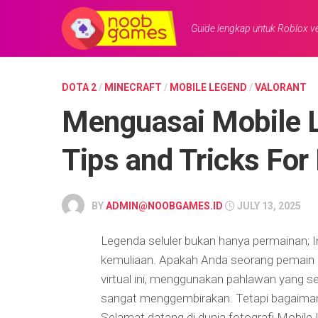
Skip
to
Guide lengkap untuk Roblox ve
content
DOTA 2
/
MINECRAFT
/
MOBILE LEGEND
/
VALORANT
Menguasai Mobile 
Tips and Tricks For
BY
ADMIN@NOOBGAMES.ID
JULY 13, 2025
Legenda seluler bukan hanya permainan; I
kemuliaan. Apakah Anda seorang pemain 
virtual ini, menggunakan pahlawan yang
sangat menggembirakan. Tetapi bagaima
Selamat datang di dunia fotografi Mobile