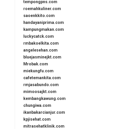
tempongpns.com
roemahkuliner.com
saoenkkito.com
handayaniprima.com
kampungmakan.com
luckycatck.com
rmbakoelkita.com
angelesehan.com
bluejasminejkt.com
Mrobak.com
miekungfu.com
cafetemankita.com
rmjasabundo.com
mimoosajkt.com
kembangkawung.com
chungiwa.com
ikanbakarcianjur.com
kpjisehat.com
mitrasehatklinik.com