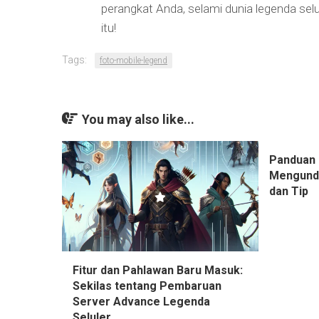
perangkat Anda, selami dunia legenda se
itu!
Tags:
foto-mobile-legend
You may also like...
Panduan 
Mengundu
dan Tip
Fitur dan Pahlawan Baru Masuk:
Sekilas tentang Pembaruan
Server Advance Legenda
Seluler