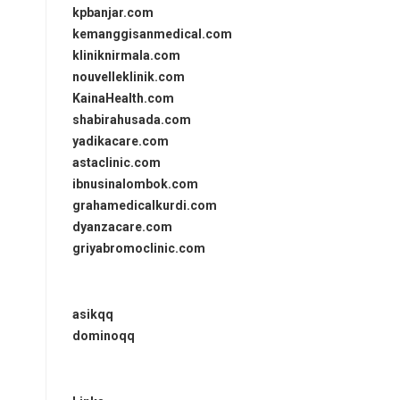
kpbanjar.com
kemanggisanmedical.com
kliniknirmala.com
nouvelleklinik.com
KainaHealth.com
shabirahusada.com
yadikacare.com
astaclinic.com
ibnusinalombok.com
grahamedicalkurdi.com
dyanzacare.com
griyabromoclinic.com
asikqq
dominoqq