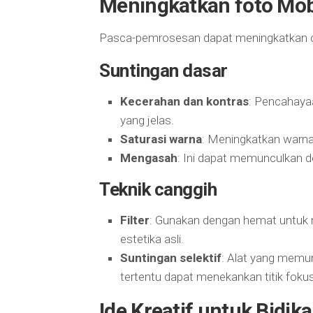
Meningkatkan foto Mob
Pasca-pemrosesan dapat meningkatkan cit
Suntingan dasar
Kecerahan dan kontras
: Pencahaya
yang jelas.
Saturasi warna
: Meningkatkan warn
Mengasah
: Ini dapat memunculkan de
Teknik canggih
Filter
: Gunakan dengan hemat untuk 
estetika asli.
Suntingan selektif
: Alat yang memu
tertentu dapat menekankan titik fokus
Ide Kreatif untuk Bidik