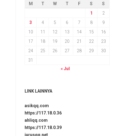
M
T
W
T
F
S
S
1
2
3
4
5
6
7
8
9
10
11
12
13
14
15
16
17
18
19
20
21
22
23
24
25
26
27
28
29
30
31
« Jul
LINK LAINNYA
asikqq.com
https://117.18.0.36
ahliqq.com
https://117.18.0.39
jurusqq.net