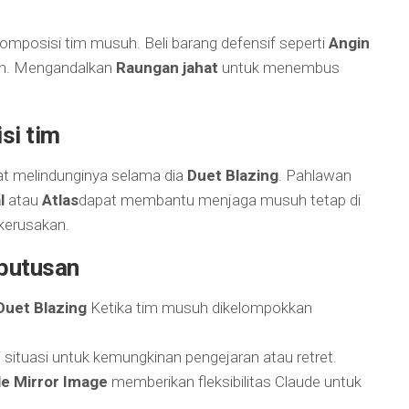
omposisi tim musuh. Beli barang defensif seperti
Angin
. Mengandalkan
Raungan jahat
untuk menembus
si tim
at melindunginya selama dia
Duet Blazing
. Pahlawan
l
atau
Atlas
dapat membantu menjaga musuh tetap di
kerusakan.
putusan
Duet Blazing
Ketika tim musuh dikelompokkan
 situasi untuk kemungkinan pengejaran atau retret.
le Mirror Image
memberikan fleksibilitas Claude untuk