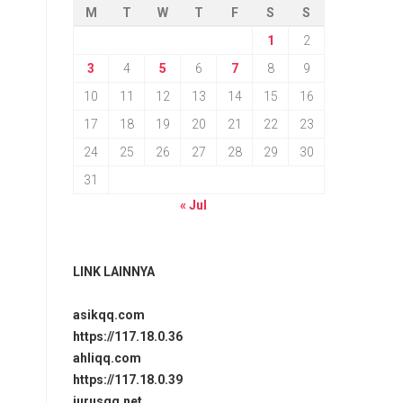
M
T
W
T
F
S
S
1
2
3
4
5
6
7
8
9
10
11
12
13
14
15
16
17
18
19
20
21
22
23
24
25
26
27
28
29
30
31
« Jul
LINK LAINNYA
asikqq.com
https://117.18.0.36
ahliqq.com
https://117.18.0.39
jurusqq.net