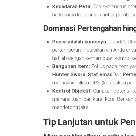
Kesadaran Peta:
Terus-menerus mema
berkeliaran ke jalur lain untuk pembun
Dominasi Pertengahan hing
Posisi adalah kuncinya:
Claude’s Ult
pertempuran. Posisikan diri Anda unt
hatilah dengan kemampuan kontrol k
Bangunan Item:
Fokus pada item ya
Hunter Sword
,
Staf emas
Dan
Perte
memaksimalkan DPS (kerusakan per d
Kontrol Objektif:
Gunakan potensi ke
menara, tuan, dan kura -kura. Berika
mendorong jalur.
Tip Lanjutan untuk Pe