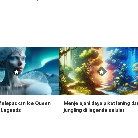
Melepaskan Ice Queen
Menjelajahi daya pikat laning da
e Legends
jungling di legenda seluler