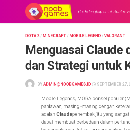
Skip
to
Guide lengkap untuk Roblox ve
content
DOTA 2
/
MINECRAFT
/
MOBILE LEGEND
/
VALORANT
Menguasai Claude d
dan Strategi untuk 
BY
ADMIN@NOOBGAMES.ID
SEPTEMBER 27, 
Mobile Legends, MOBA ponsel populer (Mu
pahlawan, masing -masing dengan keteram
adalah
Claude
penembak jitu yang sangat
dapat membuat perbedaan dalam pertand
berpengalaman. Artikel ini memberikan t