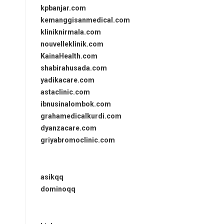
kpbanjar.com
kemanggisanmedical.com
kliniknirmala.com
nouvelleklinik.com
KainaHealth.com
shabirahusada.com
yadikacare.com
astaclinic.com
ibnusinalombok.com
grahamedicalkurdi.com
dyanzacare.com
griyabromoclinic.com
asikqq
dominoqq