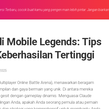
rsi Terbaru, cocok buat kamu yang pengen main lebih pintar. Jangan biarka
i Mobile Legends: Tips
Keberhasilan Tertinggi
2025
ltiplayer Online Battle Arena), menawarkan beragam
pilan dan gaya bermain yang unik. Di antara mereka
 gesit dengan gameplay dinamis. Menguasai Claude
ingan Anda, apakah Anda seorang pemula atau pemain
ips dan strategi yang komprehensif untuk membantu Anda