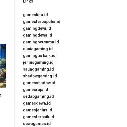
Links
gameskita.id
gamesterpopuler.id
gamingdewi.id
gamingdewa.id
gamingbersama.id
duniagaming.id
gamingterbaik.id
jeniusgaming.id
saunggaming.id
shadowgaming.id
gamesshadow.id
gamesraja.id
n
sedapgaming.id
gamesdewa.id
gamesjenius.id
gamesterbaik.id
dewagames.id