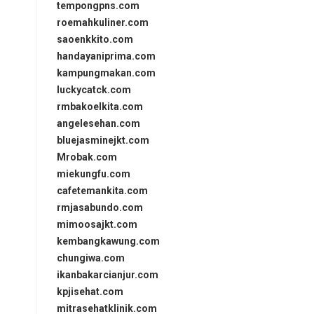
tempongpns.com
roemahkuliner.com
saoenkkito.com
handayaniprima.com
kampungmakan.com
luckycatck.com
rmbakoelkita.com
angelesehan.com
bluejasminejkt.com
Mrobak.com
miekungfu.com
cafetemankita.com
rmjasabundo.com
mimoosajkt.com
kembangkawung.com
chungiwa.com
ikanbakarcianjur.com
kpjisehat.com
mitrasehatklinik.com