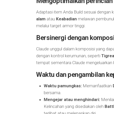
Mengoptimalkan perincian
Adaptasi item Anda Build sesuai dengan k
alam
atau
Keabadian
melawan pembunuh
melalui target armor tinggi.
Bersinergi dengan komposi
Claude unggul dalam komposisi yang dap
dengan kontrol kerumunan, seperti
Tigrea
tempat sementara Claude mengeluarkan 
Waktu dan pengambilan ke
Waktu pamungkas:
Memanfaatkan
bersama.
Mengejar atau menghindari:
Menilai
Kelincahan yang disediakan oleh
Batt
terlibat atau melepaskan diri.