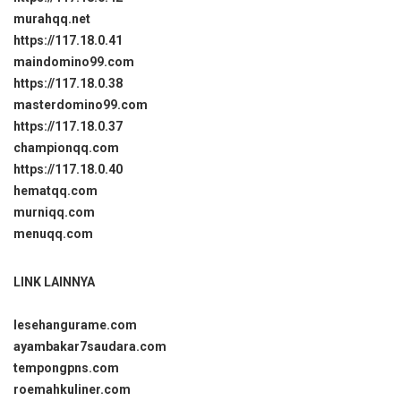
murahqq.net
https://117.18.0.41
maindomino99.com
https://117.18.0.38
masterdomino99.com
https://117.18.0.37
championqq.com
https://117.18.0.40
hematqq.com
murniqq.com
menuqq.com
LINK LAINNYA
lesehangurame.com
ayambakar7saudara.com
tempongpns.com
roemahkuliner.com