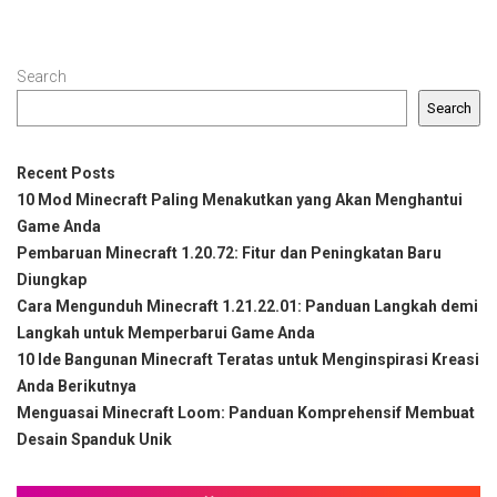
Search
Search
Recent Posts
10 Mod Minecraft Paling Menakutkan yang Akan Menghantui
Game Anda
Pembaruan Minecraft 1.20.72: Fitur dan Peningkatan Baru
Diungkap
Cara Mengunduh Minecraft 1.21.22.01: Panduan Langkah demi
Langkah untuk Memperbarui Game Anda
10 Ide Bangunan Minecraft Teratas untuk Menginspirasi Kreasi
Anda Berikutnya
Menguasai Minecraft Loom: Panduan Komprehensif Membuat
Desain Spanduk Unik