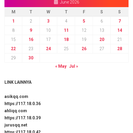
June 2026
M
T
W
T
F
S
S
1
2
3
4
5
6
7
8
9
10
11
12
13
14
15
16
17
18
19
20
21
22
23
24
25
26
27
28
29
30
« May
Jul »
LINK LAINNYA
asikqq.com
https://117.18.0.36
ahliqq.com
https://117.18.0.39
jurusqq.net
https://117.18.0.42