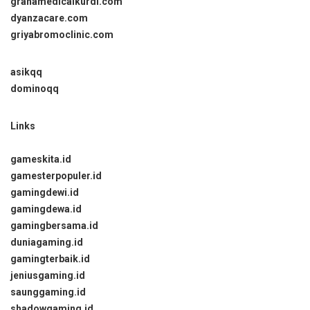
grahamedicalkurdi.com
dyanzacare.com
griyabromoclinic.com
asikqq
dominoqq
Links
gameskita.id
gamesterpopuler.id
gamingdewi.id
gamingdewa.id
gamingbersama.id
duniagaming.id
gamingterbaik.id
jeniusgaming.id
saunggaming.id
shadowgaming.id