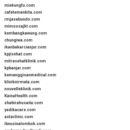
miekungfu.com
cafetemankita.com
rmjasabundo.com
mimoosajkt.com
kembangkawung.com
chungiwa.com
ikanbakarcianjur.com
kpjisehat.com
mitrasehatklinik.com
kpbanjar.com
kemanggisanmedical.com
kliniknirmala.com
nouvelleklinik.com
KainaHealth.com
shabirahusada.com
yadikacare.com
astaclinic.com
ibnusinalombok.com