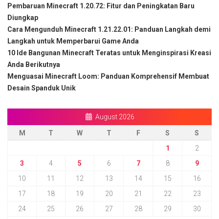
Pembaruan Minecraft 1.20.72: Fitur dan Peningkatan Baru
Diungkap
Cara Mengunduh Minecraft 1.21.22.01: Panduan Langkah demi
Langkah untuk Memperbarui Game Anda
10 Ide Bangunan Minecraft Teratas untuk Menginspirasi Kreasi
Anda Berikutnya
Menguasai Minecraft Loom: Panduan Komprehensif Membuat
Desain Spanduk Unik
August 2026
M
T
W
T
F
S
S
1
2
3
4
5
6
7
8
9
10
11
12
13
14
15
16
17
18
19
20
21
22
23
24
25
26
27
28
29
30