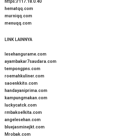
https://117.18.0.40
hematqq.com
murniqq.com
menuqq.com
LINK LAINNYA
lesehangurame.com
ayambakar7saudara.com
tempongpns.com
roemahkuliner.com
saoenkkito.com
handayaniprima.com
kampungmakan.com
luckycatck.com
rmbakoelkita.com
angelesehan.com
bluejasminejkt.com
Mrobak.com