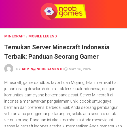
Skip
to
content
MINECRAFT
/
MOBILE LEGEND
Temukan Server Minecraft Indonesia
Terbaik: Panduan Seorang Gamer
BY
ADMIN@NOOBGAMES.ID
MAY 16, 2026
Minecraft, game sandbox favorit dari Mojang, telah memikat hati
jutaan orang di seluruh dunia. Tak terkecuali Indonesia, dengan
komunitas game yang berkembang pesat. Server Minecraft di
Indonesia menawarkan pengalaman unik, cocok untuk gaya
bermain dan preferensi berbeda. Baik Anda seorang pembangun
veteran atau penggemar pertarungan, selalu ada sesuatu untuk
semua orang. Panduan ini akan membantu Anda menavigasi
server Minecraft Indonesia terbaik, memastikan Anda menemukan