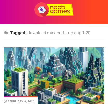
Skip
to
content
Tagged:
download minecraft mojang 1.20
FEBRUARY 9, 2026