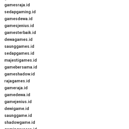
gamesraja.id
sedapgaming.id
gamesdewa.id
gamesjenius.id
gamesterbaik.id
dewagames.id
saunggames.id
sedapgames.id
majestigames.id
gamebersama.id
gameshadow.id
rajagames.id
gameraja.id
gamedewa.id
gamejenius.id
dewigame.id
saunggame.id
shadowgame.id