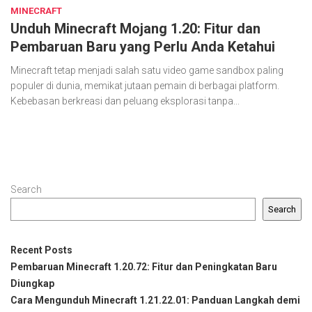
MINECRAFT
Unduh Minecraft Mojang 1.20: Fitur dan
Pembaruan Baru yang Perlu Anda Ketahui
Minecraft tetap menjadi salah satu video game sandbox paling
populer di dunia, memikat jutaan pemain di berbagai platform.
Kebebasan berkreasi dan peluang eksplorasi tanpa...
Search
Search
Recent Posts
Pembaruan Minecraft 1.20.72: Fitur dan Peningkatan Baru
Diungkap
Cara Mengunduh Minecraft 1.21.22.01: Panduan Langkah demi