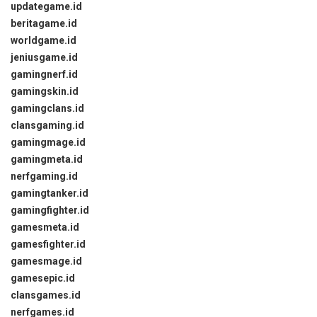
updategame.id
beritagame.id
worldgame.id
jeniusgame.id
gamingnerf.id
gamingskin.id
gamingclans.id
clansgaming.id
gamingmage.id
gamingmeta.id
nerfgaming.id
gamingtanker.id
gamingfighter.id
gamesmeta.id
gamesfighter.id
gamesmage.id
gamesepic.id
clansgames.id
nerfgames.id