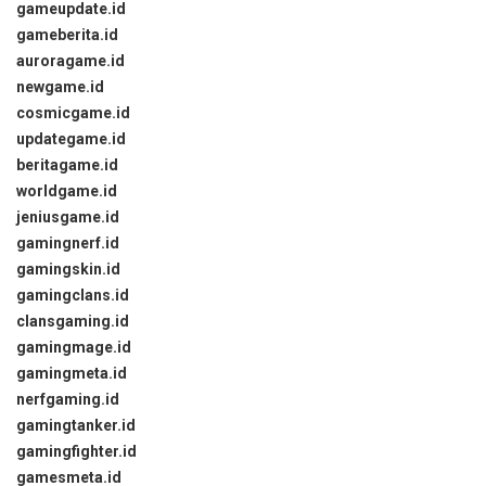
gameupdate.id
gameberita.id
auroragame.id
newgame.id
cosmicgame.id
updategame.id
beritagame.id
worldgame.id
jeniusgame.id
gamingnerf.id
gamingskin.id
gamingclans.id
clansgaming.id
gamingmage.id
gamingmeta.id
nerfgaming.id
gamingtanker.id
gamingfighter.id
gamesmeta.id