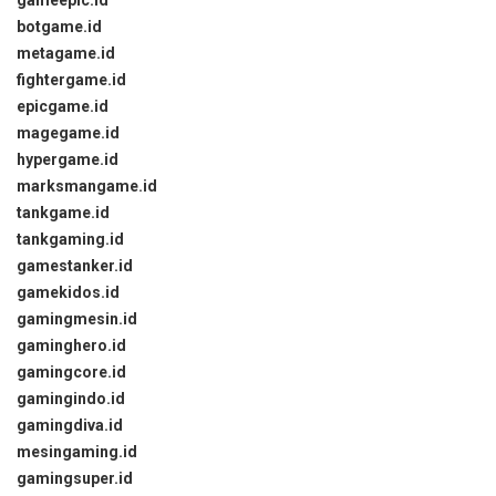
gameepic.id
botgame.id
metagame.id
fightergame.id
epicgame.id
magegame.id
hypergame.id
marksmangame.id
tankgame.id
tankgaming.id
gamestanker.id
gamekidos.id
gamingmesin.id
gaminghero.id
gamingcore.id
gamingindo.id
gamingdiva.id
mesingaming.id
gamingsuper.id