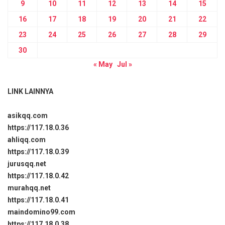
9
10
11
12
13
14
15
16
17
18
19
20
21
22
23
24
25
26
27
28
29
30
« May
Jul »
LINK LAINNYA
asikqq.com
https://117.18.0.36
ahliqq.com
https://117.18.0.39
jurusqq.net
https://117.18.0.42
murahqq.net
https://117.18.0.41
maindomino99.com
https://117.18.0.38