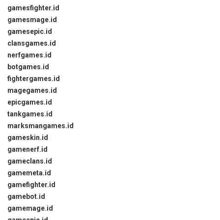
gamesfighter.id
gamesmage.id
gamesepic.id
clansgames.id
nerfgames.id
botgames.id
fightergames.id
magegames.id
epicgames.id
tankgames.id
marksmangames.id
gameskin.id
gamenerf.id
gameclans.id
gamemeta.id
gamefighter.id
gamebot.id
gamemage.id