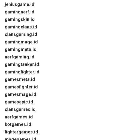
jeniusgame.id
gamingnerf.id
gamingskin.id
gamingclans.id
clansgaming.id
gamingmage.id
gamingmeta.id
nerfgaming.id
gamingtanker.id
gamingfighter.id
gamesmeta.id
gamesfighter.id
gamesmage.id
gamesepic.id
clansgames.id
nerfgames.id
botgames.id
fightergames.id
magegames.id