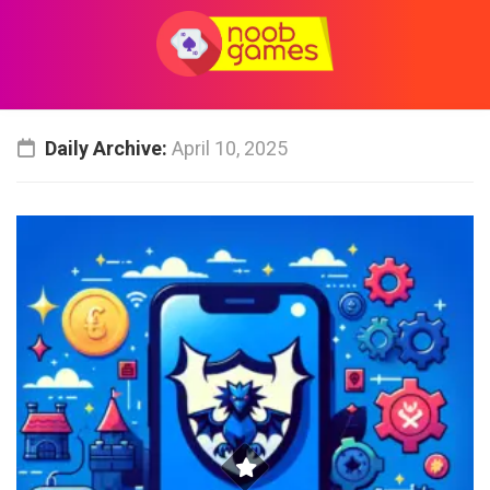
Skip
to
content
Daily Archive:
April 10, 2025