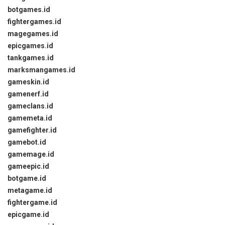
botgames.id
fightergames.id
magegames.id
epicgames.id
tankgames.id
marksmangames.id
gameskin.id
gamenerf.id
gameclans.id
gamemeta.id
gamefighter.id
gamebot.id
gamemage.id
gameepic.id
botgame.id
metagame.id
fightergame.id
epicgame.id