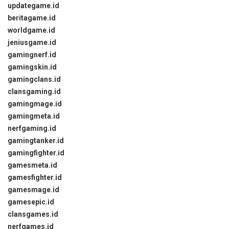
updategame.id
beritagame.id
worldgame.id
jeniusgame.id
gamingnerf.id
gamingskin.id
gamingclans.id
clansgaming.id
gamingmage.id
gamingmeta.id
nerfgaming.id
gamingtanker.id
gamingfighter.id
gamesmeta.id
gamesfighter.id
gamesmage.id
gamesepic.id
clansgames.id
nerfgames.id