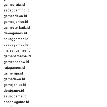
gamesraja.id
sedapgaming.id
gamesdewa.id
gamesjenius.id
gamesterbaik.id
dewagames.id
saunggames.id
sedapgames.id
majestigames.id
gamebersama.id
gameshadow.id
rajagames.id
gameraja.id
gamedewa.id
gamejenius.id
dewigame.id
saunggame.id
shadowgame.id