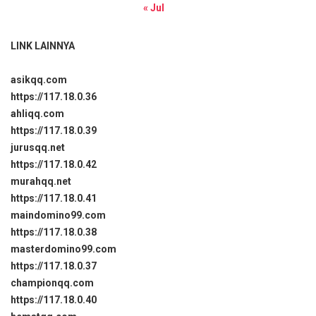
« Jul
LINK LAINNYA
asikqq.com
https://117.18.0.36
ahliqq.com
https://117.18.0.39
jurusqq.net
https://117.18.0.42
murahqq.net
https://117.18.0.41
maindomino99.com
https://117.18.0.38
masterdomino99.com
https://117.18.0.37
championqq.com
https://117.18.0.40