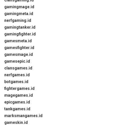
clansgaming.id
gamingmage.id
gamingmeta.id
nerfgaming.id
gamingtanker.id
gamingfighter.id
gamesmeta.id
gamesfighter.id
gamesmage.id
gamesepic.id
clansgames.id
nerfgames.id
botgames.id
fightergames.id
magegames.id
epicgames.id
tankgames.id
marksmangames.id
gameskin.id