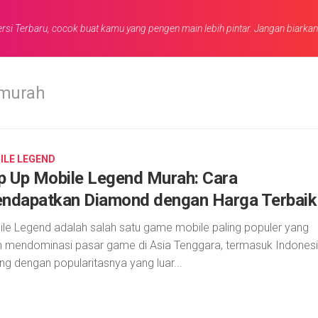
rsi Terbaru, cocok buat kamu yang pengen main lebih pintar. Jangan biarka
-murah
ILE LEGEND
p Up Mobile Legend Murah: Cara
ndapatkan Diamond dengan Harga Terbaik
le Legend adalah salah satu game mobile paling populer yang
h mendominasi pasar game di Asia Tenggara, termasuk Indonesi
ing dengan popularitasnya yang luar...