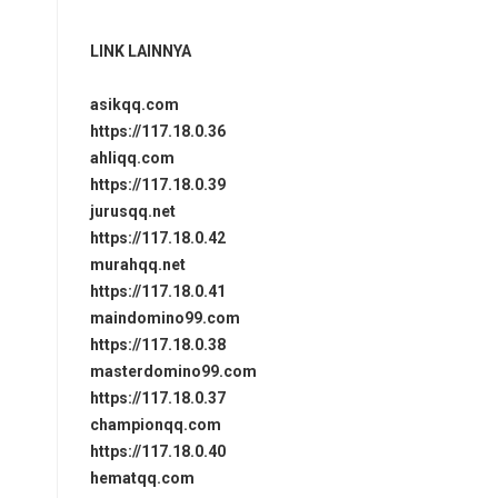
LINK LAINNYA
asikqq.com
https://117.18.0.36
ahliqq.com
https://117.18.0.39
jurusqq.net
https://117.18.0.42
murahqq.net
https://117.18.0.41
maindomino99.com
https://117.18.0.38
masterdomino99.com
https://117.18.0.37
championqq.com
https://117.18.0.40
hematqq.com