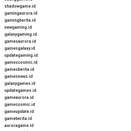
shadowgame.id
gamingaurora.id
gamingberita.id
newgaming.id
galaxygaming.id
gamesaurora.id
gamesgalaxy.id
updategaming.id
gamescosmic.id
gamesberita.id
gamesnews.id
galaxygames.id
updategames.id
gameaurora.id
gamecosmic.id
gameupdate.id
gameberita.id
auroragame.id