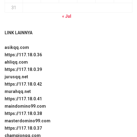
31
« Jul
LINK LAINNYA
asikqq.com
https://117.18.0.36
ahliqq.com
https://117.18.0.39
jurusqq.net
https://117.18.0.42
murahqq.net
https://117.18.0.41
maindomino99.com
https://117.18.0.38
masterdomino99.com
https://117.18.0.37
championqq.com