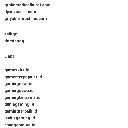
grahamedicalkurdi.com
dyanzacare.com
griyabromoclinic.com
asikqq
dominoqq
Links
gameskita.id
gamesterpopuler.id
gamingdewi.id
gamingdewa.id
gamingbersama.id
duniagaming.id
gamingterbaik.id
jeniusgaming.id
saunggaming.id