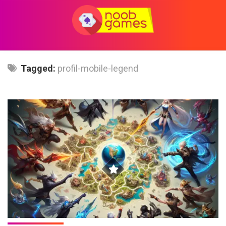
Skip
to
content
Tagged:
profil-mobile-legend