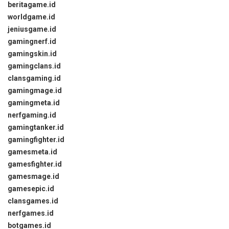
beritagame.id
worldgame.id
jeniusgame.id
gamingnerf.id
gamingskin.id
gamingclans.id
clansgaming.id
gamingmage.id
gamingmeta.id
nerfgaming.id
gamingtanker.id
gamingfighter.id
gamesmeta.id
gamesfighter.id
gamesmage.id
gamesepic.id
clansgames.id
nerfgames.id
botgames.id