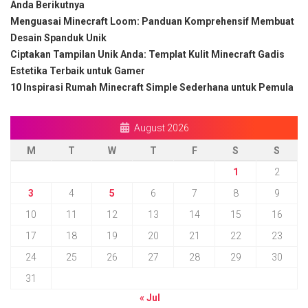
Anda Berikutnya
Menguasai Minecraft Loom: Panduan Komprehensif Membuat
Desain Spanduk Unik
Ciptakan Tampilan Unik Anda: Templat Kulit Minecraft Gadis
Estetika Terbaik untuk Gamer
10 Inspirasi Rumah Minecraft Simple Sederhana untuk Pemula
August 2026
M
T
W
T
F
S
S
1
2
3
4
5
6
7
8
9
10
11
12
13
14
15
16
17
18
19
20
21
22
23
24
25
26
27
28
29
30
31
« Jul