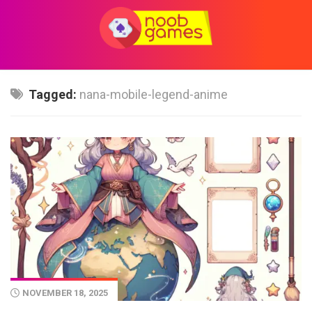
Skip
to
content
Tagged:
nana-mobile-legend-anime
NOVEMBER 18, 2025