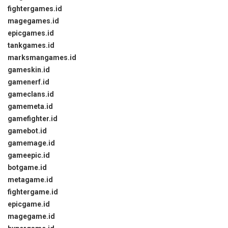
fightergames.id
magegames.id
epicgames.id
tankgames.id
marksmangames.id
gameskin.id
gamenerf.id
gameclans.id
gamemeta.id
gamefighter.id
gamebot.id
gamemage.id
gameepic.id
botgame.id
metagame.id
fightergame.id
epicgame.id
magegame.id