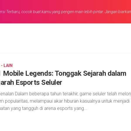
rsi Terbaru, cocok buat kamu yang pengen main lebih pintar. Jangan biarka
 - LAIN
 Mobile Legends: Tonggak Sejarah dalam
jarah Esports Seluler
enalan Dalam beberapa tahun terakhir, game seluler telah melon
m popularitas, melampaui akar hiburan kasualnya untuk menjadi
atan yang tangguh di arena esports yang...