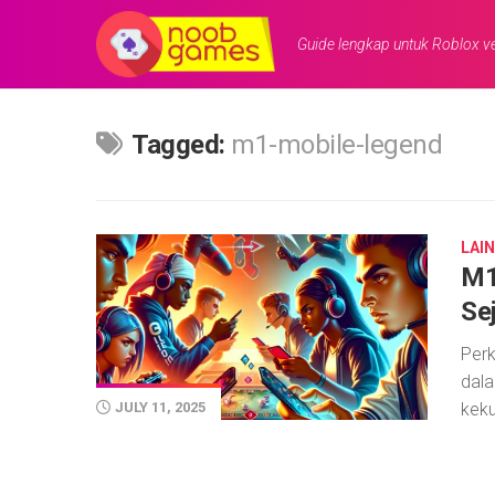
Skip
to
Guide lengkap untuk Roblox ve
content
Tagged:
m1-mobile-legend
LAIN
M1
Se
Perk
dala
keku
JULY 11, 2025