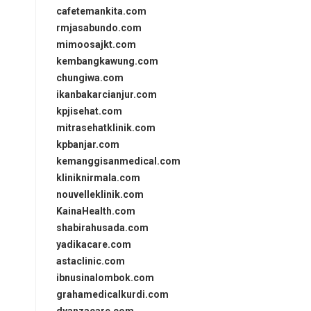
cafetemankita.com
rmjasabundo.com
mimoosajkt.com
kembangkawung.com
chungiwa.com
ikanbakarcianjur.com
kpjisehat.com
mitrasehatklinik.com
kpbanjar.com
kemanggisanmedical.com
kliniknirmala.com
nouvelleklinik.com
KainaHealth.com
shabirahusada.com
yadikacare.com
astaclinic.com
ibnusinalombok.com
grahamedicalkurdi.com