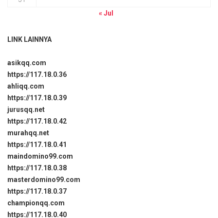
« Jul
LINK LAINNYA
asikqq.com
https://117.18.0.36
ahliqq.com
https://117.18.0.39
jurusqq.net
https://117.18.0.42
murahqq.net
https://117.18.0.41
maindomino99.com
https://117.18.0.38
masterdomino99.com
https://117.18.0.37
championqq.com
https://117.18.0.40