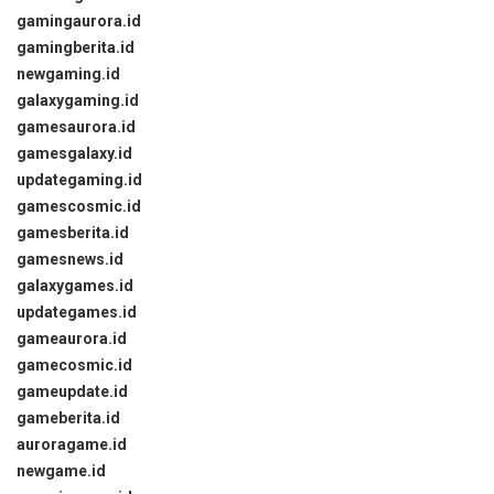
gamingaurora.id
gamingberita.id
newgaming.id
galaxygaming.id
gamesaurora.id
gamesgalaxy.id
updategaming.id
gamescosmic.id
gamesberita.id
gamesnews.id
galaxygames.id
updategames.id
gameaurora.id
gamecosmic.id
gameupdate.id
gameberita.id
auroragame.id
newgame.id