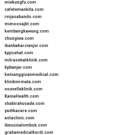
miekungfu.com
cafetemankita.com
rmjasabundo.com
mimoosajkt.com
kembangkawung.com
chungiwa.com
ikanbakarcianjur.com
kpjisehat.com
mitrasehatklinik.com
kpbanjar.com
kemanggisanmedical.com
kliniknirmala.com
nouvelleklinik.com
KainaHealth.com
shabirahusada.com
yadikacare.com
astaclinic.com
ibnusinalombok.com
grahamedicalkurdi.com