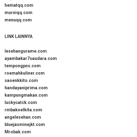
hematqq.com
murniqq.com
menuqq.com
LINK LAINNYA
lesehangurame.com
ayambakar7saudara.com
tempongpns.com
roemahkuliner.com
saoenkkito.com
handayaniprima.com
kampungmakan.com
luckycatck.com
rmbakoelkita.com
angelesehan.com
bluejasminejkt.com
Mrobak.com