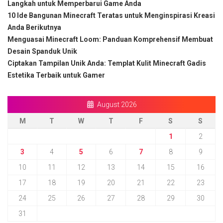
Langkah untuk Memperbarui Game Anda
10 Ide Bangunan Minecraft Teratas untuk Menginspirasi Kreasi
Anda Berikutnya
Menguasai Minecraft Loom: Panduan Komprehensif Membuat
Desain Spanduk Unik
Ciptakan Tampilan Unik Anda: Templat Kulit Minecraft Gadis
Estetika Terbaik untuk Gamer
August 2026
M
T
W
T
F
S
S
1
2
3
4
5
6
7
8
9
10
11
12
13
14
15
16
17
18
19
20
21
22
23
24
25
26
27
28
29
30
31