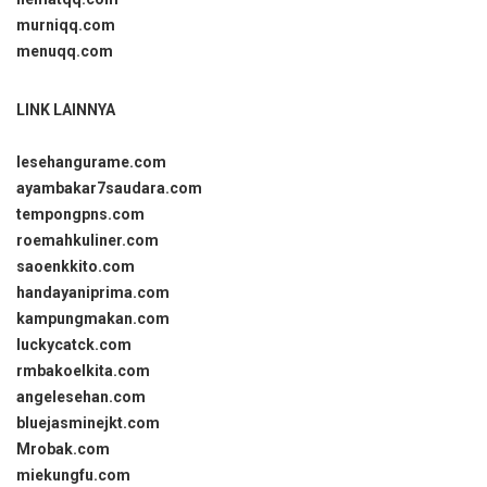
murniqq.com
menuqq.com
LINK LAINNYA
lesehangurame.com
ayambakar7saudara.com
tempongpns.com
roemahkuliner.com
saoenkkito.com
handayaniprima.com
kampungmakan.com
luckycatck.com
rmbakoelkita.com
angelesehan.com
bluejasminejkt.com
Mrobak.com
miekungfu.com