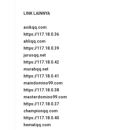
LINK LAINNYA
asikqq.com
https://117.18.0.36
ahliqq.com
https://117.18.0.39
jurusqq.net
https://117.18.0.42
murahqq.net
https://117.18.0.41
maindomino99.com
https://117.18.0.38
masterdomino99.com
https://117.18.0.37
championqq.com
https://117.18.0.40
hematqq.com