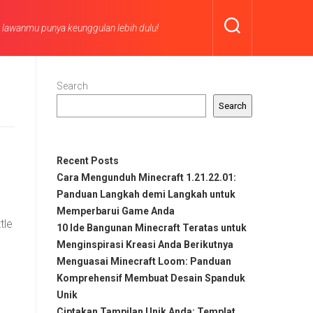
n lawanmu punya keunggulan lebih dulu!
Search
Search
Recent Posts
Cara Mengunduh Minecraft 1.21.22.01:
Panduan Langkah demi Langkah untuk
Memperbarui Game Anda
tle
10 Ide Bangunan Minecraft Teratas untuk
Menginspirasi Kreasi Anda Berikutnya
Menguasai Minecraft Loom: Panduan
Komprehensif Membuat Desain Spanduk
Unik
Ciptakan Tampilan Unik Anda: Templat