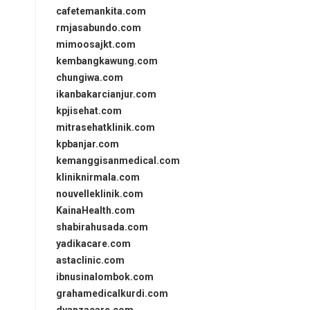
cafetemankita.com
rmjasabundo.com
mimoosajkt.com
kembangkawung.com
chungiwa.com
ikanbakarcianjur.com
kpjisehat.com
mitrasehatklinik.com
kpbanjar.com
kemanggisanmedical.com
kliniknirmala.com
nouvelleklinik.com
KainaHealth.com
shabirahusada.com
yadikacare.com
astaclinic.com
ibnusinalombok.com
grahamedicalkurdi.com