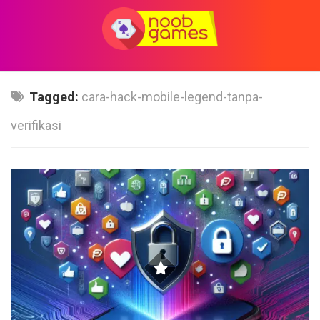
Skip
to
content
Tagged:
cara-hack-mobile-legend-tanpa-
verifikasi