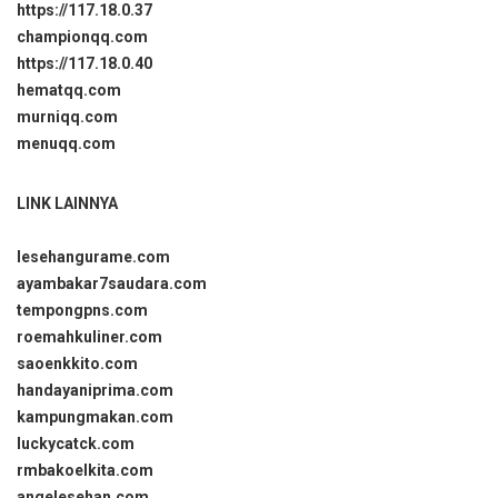
https://117.18.0.37
championqq.com
https://117.18.0.40
hematqq.com
murniqq.com
menuqq.com
LINK LAINNYA
lesehangurame.com
ayambakar7saudara.com
tempongpns.com
roemahkuliner.com
saoenkkito.com
handayaniprima.com
kampungmakan.com
luckycatck.com
rmbakoelkita.com
angelesehan.com