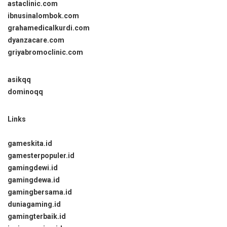
astaclinic.com
ibnusinalombok.com
grahamedicalkurdi.com
dyanzacare.com
griyabromoclinic.com
asikqq
dominoqq
Links
gameskita.id
gamesterpopuler.id
gamingdewi.id
gamingdewa.id
gamingbersama.id
duniagaming.id
gamingterbaik.id