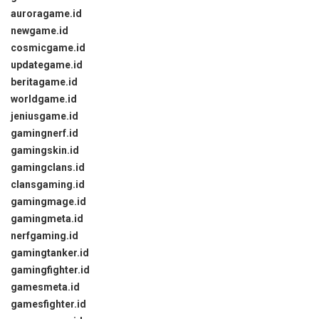
auroragame.id
newgame.id
cosmicgame.id
updategame.id
beritagame.id
worldgame.id
jeniusgame.id
gamingnerf.id
gamingskin.id
gamingclans.id
clansgaming.id
gamingmage.id
gamingmeta.id
nerfgaming.id
gamingtanker.id
gamingfighter.id
gamesmeta.id
gamesfighter.id