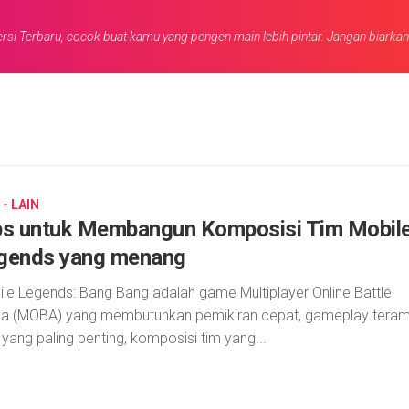
rsi Terbaru, cocok buat kamu yang pengen main lebih pintar. Jangan biarka
 - LAIN
ps untuk Membangun Komposisi Tim Mobil
gends yang menang
le Legends: Bang Bang adalah game Multiplayer Online Battle
a (MOBA) yang membutuhkan pemikiran cepat, gameplay teramp
 yang paling penting, komposisi tim yang...