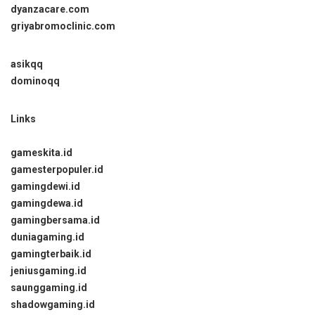
dyanzacare.com
griyabromoclinic.com
asikqq
dominoqq
Links
gameskita.id
gamesterpopuler.id
gamingdewi.id
gamingdewa.id
gamingbersama.id
duniagaming.id
gamingterbaik.id
jeniusgaming.id
saunggaming.id
shadowgaming.id