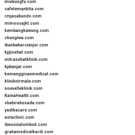
miekungfu.com
cafetemankita.com
rmjasabundo.com
mimoosajkt.com
kembangkawung.com
chungiwa.com
ikanbakarcianjur.com
kpjisehat.com
mitrasehatklinik.com
kpbanjar.com
kemanggisanmedical.com
kliniknirmala.com
nouvelleklinik.com
KainaHealth.com
shabirahusada.com
yadikacare.com
astaclinic.com
ibnusinalombok.com
grahamedicalkurdi.com