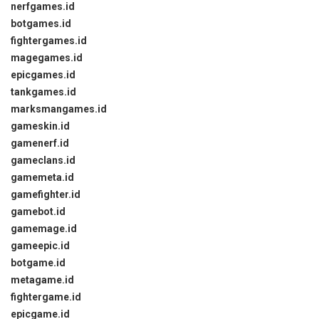
nerfgames.id
botgames.id
fightergames.id
magegames.id
epicgames.id
tankgames.id
marksmangames.id
gameskin.id
gamenerf.id
gameclans.id
gamemeta.id
gamefighter.id
gamebot.id
gamemage.id
gameepic.id
botgame.id
metagame.id
fightergame.id
epicgame.id