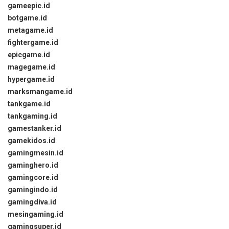
gameepic.id
botgame.id
metagame.id
fightergame.id
epicgame.id
magegame.id
hypergame.id
marksmangame.id
tankgame.id
tankgaming.id
gamestanker.id
gamekidos.id
gamingmesin.id
gaminghero.id
gamingcore.id
gamingindo.id
gamingdiva.id
mesingaming.id
gamingsuper.id