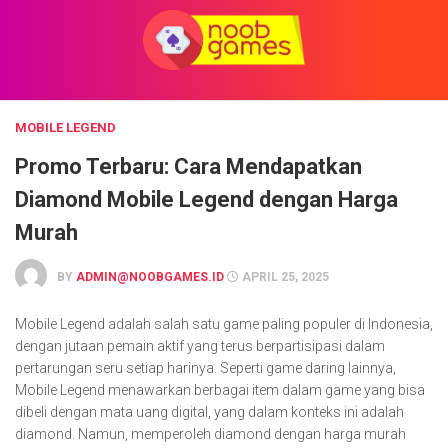
Skip
to
content
MOBILE LEGEND
Promo Terbaru: Cara Mendapatkan
Diamond Mobile Legend dengan Harga
Murah
BY
ADMIN@NOOBGAMES.ID
APRIL 25, 2025
Mobile Legend adalah salah satu game paling populer di Indonesia,
dengan jutaan pemain aktif yang terus berpartisipasi dalam
pertarungan seru setiap harinya. Seperti game daring lainnya,
Mobile Legend menawarkan berbagai item dalam game yang bisa
dibeli dengan mata uang digital, yang dalam konteks ini adalah
diamond. Namun, memperoleh diamond dengan harga murah