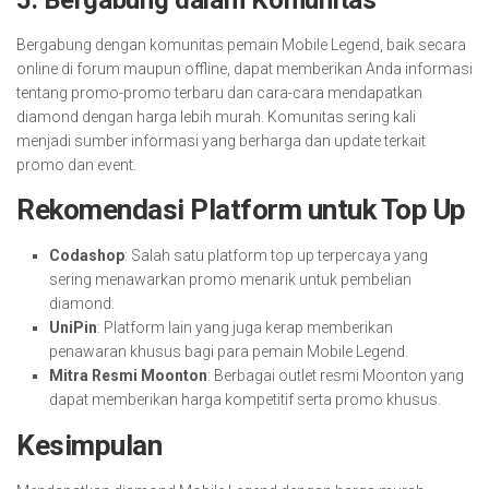
5. Bergabung dalam Komunitas
Bergabung dengan komunitas pemain Mobile Legend, baik secara
online di forum maupun offline, dapat memberikan Anda informasi
tentang promo-promo terbaru dan cara-cara mendapatkan
diamond dengan harga lebih murah. Komunitas sering kali
menjadi sumber informasi yang berharga dan update terkait
promo dan event.
Rekomendasi Platform untuk Top Up
Codashop
: Salah satu platform top up terpercaya yang
sering menawarkan promo menarik untuk pembelian
diamond.
UniPin
: Platform lain yang juga kerap memberikan
penawaran khusus bagi para pemain Mobile Legend.
Mitra Resmi Moonton
: Berbagai outlet resmi Moonton yang
dapat memberikan harga kompetitif serta promo khusus.
Kesimpulan