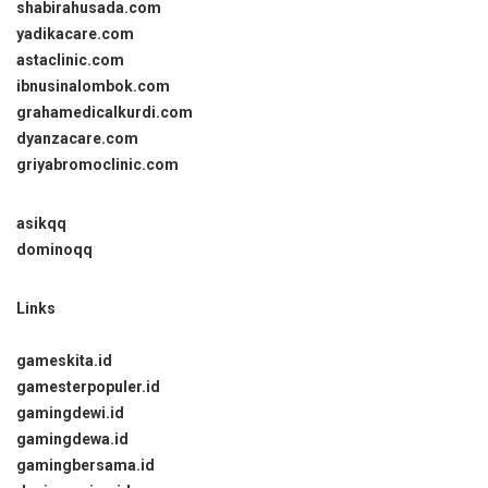
shabirahusada.com
yadikacare.com
astaclinic.com
ibnusinalombok.com
grahamedicalkurdi.com
dyanzacare.com
griyabromoclinic.com
asikqq
dominoqq
Links
gameskita.id
gamesterpopuler.id
gamingdewi.id
gamingdewa.id
gamingbersama.id