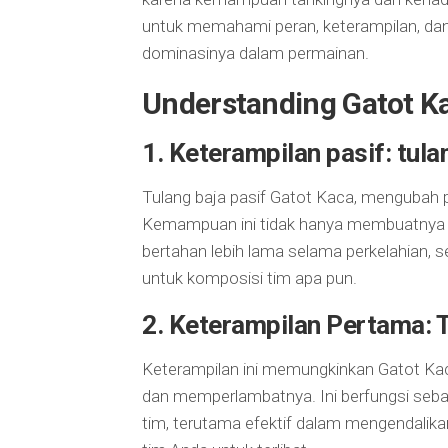
untuk memahami peran, keterampilan, da
dominasinya dalam permainan.
Understanding Gatot Kac
1.
Keterampilan pasif: tula
Tulang baja pasif Gatot Kaca, mengubah p
Kemampuan ini tidak hanya membuatnya 
bertahan lebih lama selama perkelahian, s
untuk komposisi tim apa pun.
2.
Keterampilan Pertama: Ti
Keterampilan ini memungkinkan Gatot Ka
dan memperlambatnya. Ini berfungsi seba
tim, terutama efektif dalam mengendalik