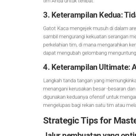
tim Anda untuk terlibat.
3.
Keterampilan Kedua: Tid
Gatot Kaca mengejek musuh di dalam ar
sambil mengurangi kekuatan serangan me
perkelahian tim, di mana mengarahkan kem
dapat mengubah gelombang menguntung
4.
Keterampilan Ultimate: A
Langkah tanda tangan yang memungkinkan
menangani kerusakan besar -besaran dan 
digunakan keduanya ofensif untuk meng
mengelupas bagi rekan satu tim atau melari
Strategic Tips for Mast
Jalur pembuatan yang opti