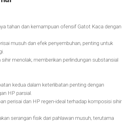
aya tahan dan kemampuan ofensif Gatot Kaca dengan
erisai musuh dan efek penyembuhan, penting untuk
i.
an sihir menolak, memberikan perlindungan substansial
tan kedua dalam keterlibatan penting dengan
an HP parsial.
n perisai dan HP regen-ideal terhadap komposisi sihir
akan serangan fisik dari pahlawan musuh, terutama