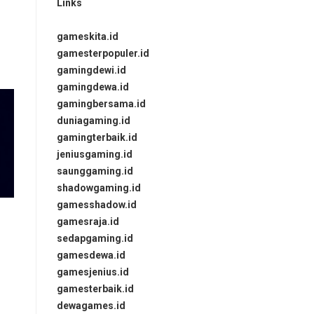
Links
gameskita.id
gamesterpopuler.id
gamingdewi.id
gamingdewa.id
gamingbersama.id
duniagaming.id
gamingterbaik.id
jeniusgaming.id
saunggaming.id
shadowgaming.id
gamesshadow.id
gamesraja.id
sedapgaming.id
gamesdewa.id
gamesjenius.id
gamesterbaik.id
dewagames.id