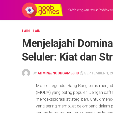
Skip
to
Guide lengkap untuk Roblox ve
content
LAIN - LAIN
Menjelajahi Domina
Seluler: Kiat dan St
BY
ADMIN@NOOBGAMES.ID
SEPTEMBER 1, 2
Mobile Legends: Bang Bang terus menjadi 
(MOBA) yang paling populer. Dengan daft
mengeksplorasi strategi baru untuk men
yang sering membuat gelombang dalam per
karena kemampuan tankingnya dan kehadi