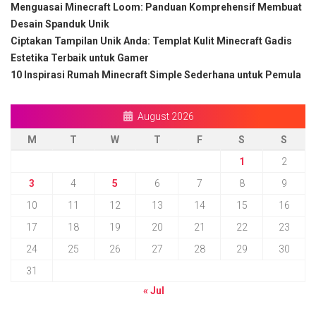
Menguasai Minecraft Loom: Panduan Komprehensif Membuat
Desain Spanduk Unik
Ciptakan Tampilan Unik Anda: Templat Kulit Minecraft Gadis
Estetika Terbaik untuk Gamer
10 Inspirasi Rumah Minecraft Simple Sederhana untuk Pemula
August 2026
M
T
W
T
F
S
S
1
2
3
4
5
6
7
8
9
10
11
12
13
14
15
16
17
18
19
20
21
22
23
24
25
26
27
28
29
30
31
« Jul