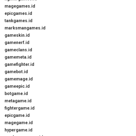
magegames.id
epicgames.id
tankgames.id
marksmangames.id
gameskin.id
gamenerf.id
gameclans.id
gamemeta.id
gamefighter.id
gamebot.id
gamemage.id
gameepic.id
botgame.id
metagame.id
fightergame.id
epicgame.id
magegame.id
hypergame.id