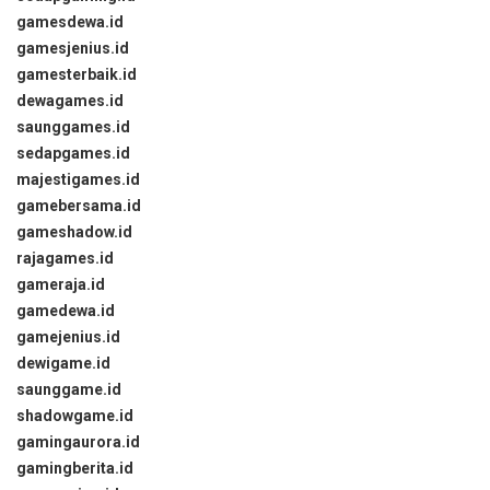
gamesdewa.id
gamesjenius.id
gamesterbaik.id
dewagames.id
saunggames.id
sedapgames.id
majestigames.id
gamebersama.id
gameshadow.id
rajagames.id
gameraja.id
gamedewa.id
gamejenius.id
dewigame.id
saunggame.id
shadowgame.id
gamingaurora.id
gamingberita.id