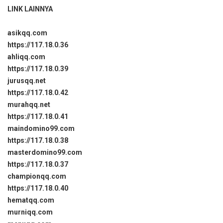
LINK LAINNYA
asikqq.com
https://117.18.0.36
ahliqq.com
https://117.18.0.39
jurusqq.net
https://117.18.0.42
murahqq.net
https://117.18.0.41
maindomino99.com
https://117.18.0.38
masterdomino99.com
https://117.18.0.37
championqq.com
https://117.18.0.40
hematqq.com
murniqq.com