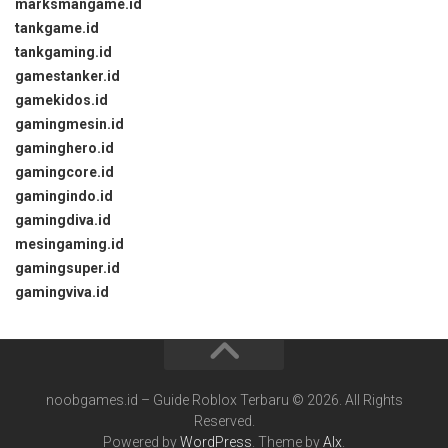
marksmangame.id
tankgame.id
tankgaming.id
gamestanker.id
gamekidos.id
gamingmesin.id
gaminghero.id
gamingcore.id
gamingindo.id
gamingdiva.id
mesingaming.id
gamingsuper.id
gamingviva.id
noobgames.id – Guide Roblox Terbaru © 2026. All Rights
Reserved.
Powered by
WordPress
. Theme by
Alx
.