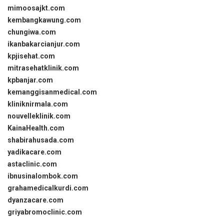
mimoosajkt.com
kembangkawung.com
chungiwa.com
ikanbakarcianjur.com
kpjisehat.com
mitrasehatklinik.com
kpbanjar.com
kemanggisanmedical.com
kliniknirmala.com
nouvelleklinik.com
KainaHealth.com
shabirahusada.com
yadikacare.com
astaclinic.com
ibnusinalombok.com
grahamedicalkurdi.com
dyanzacare.com
griyabromoclinic.com